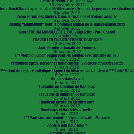
Centre Ressource Autisme PACA
19 décembre 2011
ternational Handicap mental en Méditerranée : Droits de la personne en situation
6 janvier 2012
2eme Forum des Métiers & des Formations et Métiers adaptés
6 janvier 2012
Casting "Mannequin" pour la première édition de la HandiFashion 2012
9 janvier 2012
6ème FORUM MONDIAL DE L’EAU - Marseille - Parc Chanot
20 janvier 2012
TRAVAILLER EN SITUATION DE HANDICAP
13 février 2012
Journée internationale des Femmes
28 février 2012
L"™Emploi Accompagné pour les adultes avec autisme ou TED
6 mars 2012
Personnes âgées, personnes handicapées : Violences et vulnérabilités
6 mars 2012
 l"™enfant du registre autistique : Apport du bilan sensori-moteur d"™André Bà¼ll
6 mars 2012
Autistes dans la cité
6 mars 2012
Travailler en situation de Handicap
13 mars 2012
Travailler en situation de handicap
23 mars 2012
Handicap mental en Méditerranée
26 mars 2012
Handicaps et Habiletés sexuelles
5 avril 2012
L"™autisme autrement - L’équitable café - Marseille
5 avril 2012
Accès à tout pour tous ?
5 avril 2012
Le congrès des experts