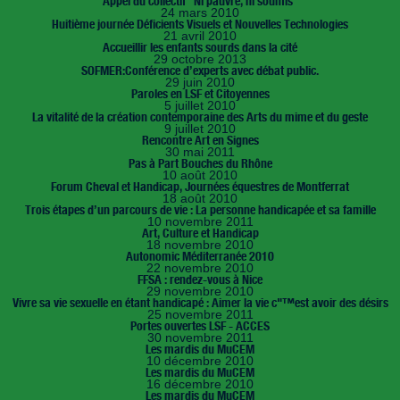
Appel du collectif "Ni pauvre, ni soumis"
24 mars 2010
Huitième journée Déficients Visuels et Nouvelles Technologies
21 avril 2010
Accueillir les enfants sourds dans la cité
29 octobre 2013
SOFMER:Conférence d’experts avec débat public.
29 juin 2010
Paroles en LSF et Citoyennes
5 juillet 2010
La vitalité de la création contemporaine des Arts du mime et du geste
9 juillet 2010
Rencontre Art en Signes
30 mai 2011
Pas à Part Bouches du Rhône
10 août 2010
Forum Cheval et Handicap, Journées équestres de Montferrat
18 août 2010
Trois étapes d’un parcours de vie : La personne handicapée et sa famille
10 novembre 2011
Art, Culture et Handicap
18 novembre 2010
Autonomic Méditerranée 2010
22 novembre 2010
FFSA : rendez-vous à Nice
29 novembre 2010
Vivre sa vie sexuelle en étant handicapé : Aimer la vie c"™est avoir des désirs
25 novembre 2011
Portes ouvertes LSF - ACCES
30 novembre 2011
Les mardis du MuCEM
10 décembre 2010
Les mardis du MuCEM
16 décembre 2010
Les mardis du MuCEM