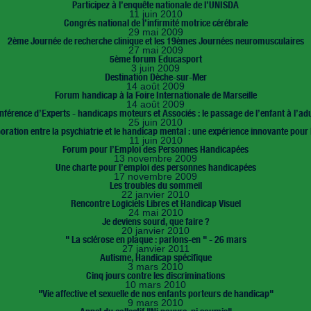
Participez à l’enquête nationale de l’UNISDA
11 juin 2010
Congrés national de l’infirmité motrice cérébrale
29 mai 2009
2ème Journée de recherche clinique et les 19èmes Journées neuromusculaires
27 mai 2009
5ème forum Educasport
3 juin 2009
Destination Dèche-sur-Mer
14 août 2009
Forum handicap à la Foire Internationale de Marseille
14 août 2009
nférence d’Experts - handicaps moteurs et Associés : le passage de l’enfant à l’adu
25 juin 2010
boration entre la psychiatrie et le handicap mental : une expérience innovante pour 
11 juin 2010
Forum pour l’Emploi des Personnes Handicapées
13 novembre 2009
Une charte pour l’emploi des personnes handicapées
17 novembre 2009
Les troubles du sommeil
22 janvier 2010
Rencontre Logiciels Libres et Handicap Visuel
24 mai 2010
Je deviens sourd, que faire ?
20 janvier 2010
" La sclérose en plaque : parlons-en " - 26 mars
27 janvier 2011
Autisme, Handicap spécifique
3 mars 2010
Cinq jours contre les discriminations
10 mars 2010
"Vie affective et sexuelle de nos enfants porteurs de handicap"
9 mars 2010