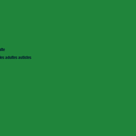
lte
les adultes autistes