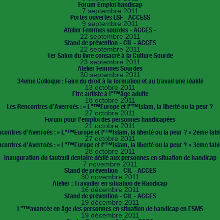
Forum Emploi handicap
7 septembre 2011
Portes ouvertes LSF - ACCESS
9 septembre 2011
Atelier Femmes sourdes - ACCES -
22 septembre 2011
Stand de prévention - CIL - ACCES
22 septembre 2011
1er Salon du livre consacré à la Culture Sourde
23 septembre 2011
Atelier Femmes Sourdes
30 septembre 2011
34eme Colloque : Faire du droit à la formation et au travail une réalité
13 octobre 2011
Etre autiste à l"™âge adulte
18 octobre 2011
Les Rencontres d’Averroès : « L"™Europe et l"™Islam, la liberté ou la peur ?
27 octobre 2011
Forum pour l’emploi des personnes handicapées
21 octobre 2011
contres d’Averroès : « L"™Europe et l"™Islam, la liberté ou la peur ? » 2eme tab
27 octobre 2011
contres d’Averroès : « L"™Europe et l"™Islam, la liberté ou la peur ? » 3eme tab
28 octobre 2011
Inauguration du fauteuil dentaire dédié aux personnes en situation de handicap
7 novembre 2011
Stand de prévention - CIL - ACCES
30 novembre 2011
Atelier : Travailler en situation de Handicap
16 décembre 2011
Stand de prévention - CIL - ACCES
19 décembre 2011
L"™avancée en âge des personnes en situation de handicap en ESMS
19 décembre 2011