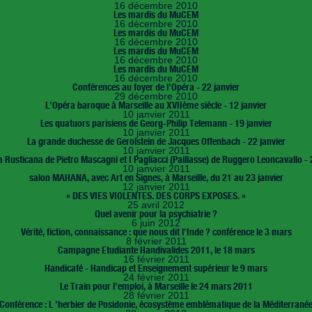
16 décembre 2010
Les mardis du MuCEM
16 décembre 2010
Les mardis du MuCEM
16 décembre 2010
Les mardis du MuCEM
16 décembre 2010
Les mardis du MuCEM
16 décembre 2010
Conférences au foyer de l’Opéra - 22 janvier
29 décembre 2010
L’Opéra baroque à Marseille au XVIIème siècle - 12 janvier
10 janvier 2011
Les quatuors parisiens de Georg-Philip Telemann - 19 janvier
10 janvier 2011
La grande duchesse de Gerolstein de Jacques Offenbach - 22 janvier
10 janvier 2011
a Rusticana de Pietro Mascagni et I Pagliacci (Paillasse) de Ruggero Leoncavallo - 
10 janvier 2011
salon MAHANA, avec Art en Signes, à Marseille, du 21 au 23 janvier
12 janvier 2011
« DES VIES VIOLENTES. DES CORPS EXPOSES. »
25 avril 2012
Quel avenir pour la psychiatrie ?
6 juin 2012
Vérité, fiction, connaissance : que nous dit l’Inde ? conférence le 3 mars
8 février 2011
Campagne Etudiante Handivalides 2011, le 18 mars
16 février 2011
Handicafé - Handicap et Enseignement supérieur le 9 mars
24 février 2011
Le Train pour l’emploi, à Marseille le 24 mars 2011
28 février 2011
Conférence : L ’herbier de Posidonie, écosystème emblématique de la Méditerrané