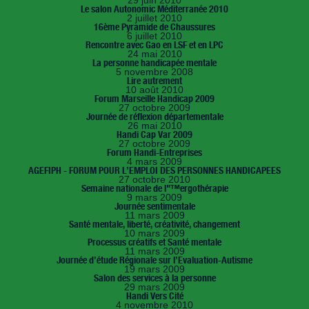
29 juin 2010
Le salon Autonomic Méditerranée 2010
2 juillet 2010
16ème Pyramide de Chaussures
6 juillet 2010
Rencontre avec Gao en LSF et en LPC
24 mai 2010
La personne handicapée mentale
5 novembre 2008
Lire autrement
10 août 2010
Forum Marseille Handicap 2009
27 octobre 2009
Journée de réflexion départementale
26 mai 2010
Handi Cap Var 2009
27 octobre 2009
Forum Handi-Entreprises
4 mars 2009
AGEFIPH - FORUM POUR L’EMPLOI DES PERSONNES HANDICAPEES
27 octobre 2010
Semaine nationale de l"™ergothérapie
9 mars 2009
Journée sentimentale
11 mars 2009
Santé mentale, liberté, créativité, changement
10 mars 2009
Processus créatifs et Santé mentale
11 mars 2009
Journée d’étude Régionale sur l’Evaluation-Autisme
19 mars 2009
Salon des services à la personne
29 mars 2009
Handi Vers Cité
4 novembre 2010