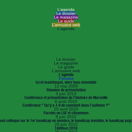
HANDImarseille
Le portail du handicap à Marseille
L’agenda
Le dossier
Le magazine
Le guide
L’annuaire web
L’agenda
Forums
Radio TV
Spectacles
Cinéma
Visites
Sports
Animations
Le dossier
Le magazine
Le guide
L’annuaire web
L’agenda
Forums
Ici et maintenant, vivre tous ensemble
13 mai 2009
Réunion de présentation
3 juin 2010
Conférence et présentation de l’histoire de Marseille
6 août 2010
Conférence " Qu’y a-t-il de constant dans l’autisme ?"
29 avril 2010
Paroles en LSF et citoyennes
8 juin 2010
nd colloque sur le 1er handicap en nombre, le handicap invisible, le handicap psy
29 juin 2010
Téléthon 2010