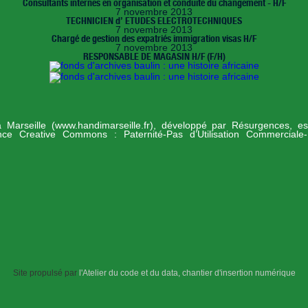
Consultants internes en organisation et conduite du changement - H/F
7 novembre 2013
TECHNICIEN d’ ETUDES ELECTROTECHNIQUES
7 novembre 2013
Chargé de gestion des expatriés immigration visas H/F
7 novembre 2013
RESPONSABLE DE MAGASIN H/F (F/H)
 à Marseille (www.handimarseille.fr), développé par
Résurgences
, e
ence Creative Commons : Paternité-Pas d’Utilisation Commerciale
Site propulsé par
l'Atelier du code et du data, chantier d'insertion numérique