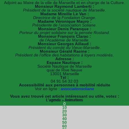
Adjoint au Maire de la ville de Marseille et en charge de la Culture.
Monsieur Raymond Lamberti :
Président de la société nautique de Marseille
.
Madame Mireille Le Van :
Directrice de la Fondation Orange
.
Madame Véronique Mauro :
Présidente de l’association Soliane
.
Monsieur Denis Paranque :
Porteur du projet solidaire sur la pensée Rostand
.
Monsieur François Clarac :
de l’Académie de Marseille
.
Monsieur Georges Aillaud :
Président du comité du Vieux-Marseille
.
Monsieur Gérald Racine :
Président de l’office des habitations à loyers modérés
.
Adresse :
Espace Nautique :
Société Nautique de Marseille
quai de Rive Neuve
13001 Marseille
Tél :
04 91 54 32 03
Accessibilité aux personnes à mobilité réduite
Voir en ligne :
associationsoliane
Vous avez trouvé cet article intéressant ou utile, votez :
L’agenda > Animations
0
10
20
30
40
50
60