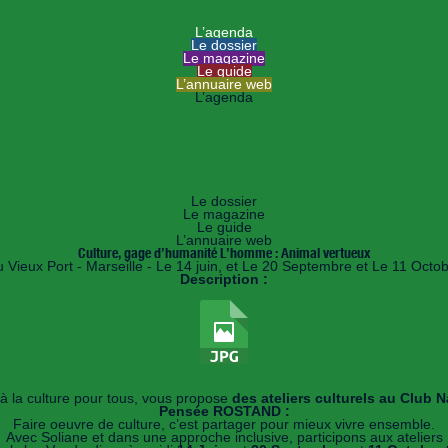
HANDImarseille
Le portail du handicap à Marseille
L’agenda
Le dossier
Le magazine
Le guide
L’annuaire web
L’agenda
Forums
Radio TV
Spectacles
Cinéma
Visites
Sports
Animations
Le dossier
Le magazine
Le guide
L’annuaire web
Culture, gage d’humanité L’homme : Animal vertueux
 Vieux Port - Marseille - Le 14 juin, et Le 20 Septembre et Le 11 Oct
Description :
à la culture pour tous, vous propose
des ateliers culturels au Club N
Pensée ROSTAND :
Faire oeuvre de culture, c’est partager pour mieux vivre ensemble.
Avec Soliane et dans une approche inclusive, participons aux ateliers