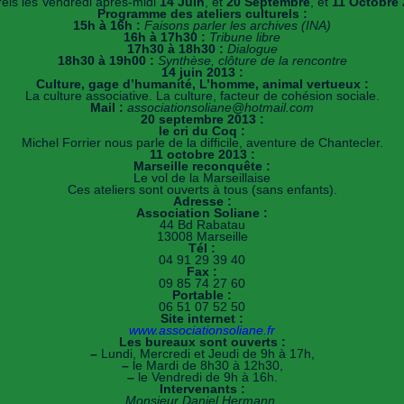
rels les Vendredi après-midi
14 Juin
, et
20 Septembre
, et
11 Octobre
Programme des ateliers culturels :
15h à 16h :
Faisons parler les archives (INA)
16h à 17h30 :
Tribune libre
17h30 à 18h30 :
Dialogue
18h30 à 19h00 :
Synthèse, clôture de la rencontre
14 juin 2013 :
Culture, gage d’humanité, L’homme, animal vertueux :
La culture associative. La culture, facteur de cohésion sociale.
Mail :
associationsoliane@hotmail.com
20 septembre 2013 :
le cri du Coq :
Michel Forrier nous parle de la difficile, aventure de Chantecler.
11 octobre 2013 :
Marseille reconquête :
Le vol de la Marseillaise
Ces ateliers sont ouverts à tous (sans enfants).
Adresse :
Association Soliane :
44 Bd Rabatau
13008 Marseille
Tél :
04 91 29 39 40
Fax :
09 85 74 27 60
Portable :
06 51 07 52 50
Site internet :
www.associationsoliane.fr
Les bureaux sont ouverts :
–
Lundi, Mercredi et Jeudi de 9h à 17h,
–
le Mardi de 8h30 à 12h30,
–
le Vendredi de 9h à 16h.
Intervenants :
Monsieur Daniel Hermann
,