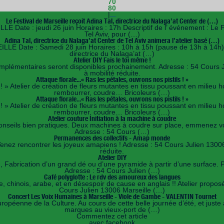
70
80
|
...
Le Festival de Marseille reçoit Adina Tal, directrice du Nalaga’at Center de (…)
te : jeudi 26 juin Horaires : 17h Descriptif de l’ événement : Le Fest
Tel Aviv, pour (…)
Adina Tal, directrice du Nalaga’at Center de Tel Aviv animera l’atelier basé (…)
Date : Samedi 28 juin Horaires : 10h à 15h (pause de 13h à 14h) Desc
directrice du Nalaga’at (…)
Atelier DIY Fais le toi même !
omplémentaires seront disponibles prochainement. Adresse : 54 Cours J
à mobilité réduite.
Attaque florale...« Ras les pétales, ouvrons nos pistils ! »
ls ! » Atelier de création de fleurs mutantes en tissu poussant en milieu
rembourrer, coudre… Bricoleurs (…)
Attaque florale...« Ras les pétales, ouvrons nos pistils ! »
ls ! » Atelier de création de fleurs mutantes en tissu poussant en milieu
rembourrer, coudre… Bricoleurs (…)
Atelier couture Initiation à la machine à coudre
conseils bien pratiques. Deux machines à coudre sur place, emmenez vos o
Adresse : 54 Cours (…)
Permanences des collectifs - Amap monde
enez rencontrer les joyeux amapiens ! Adresse : 54 Cours Julien 13006 
réduite.
Atelier DIY
 Fabrication d’un grand dé ou d’une pyramide à partir d’une surface. Pr
Adresse : 54 Cours Julien (…)
Café polyglotte : Le rdv des amoureux des langues
e, chinois, arabe, et en désespoir de cause en anglais !! Atelier prop
Cours Julien 13006 Marseille (…)
Concert Les Voix Humaines à Marseille - Viole de Gambe - VALENTIN Tournet
péenne de la Culture. Au cours de cette belle journée d’été, et juste av
marques au vieux-port de (…)
Commentez cet article
avec facebook