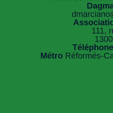
Dagma
dmarciano
Associati
111, 
1300
Téléphon
Métro
Réformés-Ca