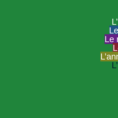
HAND
Le portail du
L
Le
Le 
L
L’an
L
R
Sp