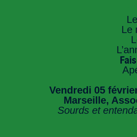
An
Le
Le 
L
L’an
Fai
Ap
Vendredi 05 févrie
Marseille, Ass
Sourds et entenda