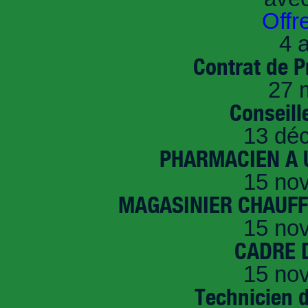
Offr
4 a
Contrat de P
27 
Conseille
13 dé
PHARMACIEN A U
15 no
MAGASINIER CHAUFFE
15 no
CADRE D
15 no
Technicien 