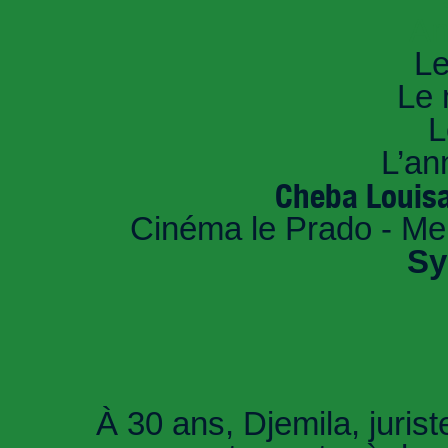
An
Le
Le 
L
L’an
Cheba Louisa
Cinéma le Prado - Mer
Sy
À 30 ans, Djemila, jurist