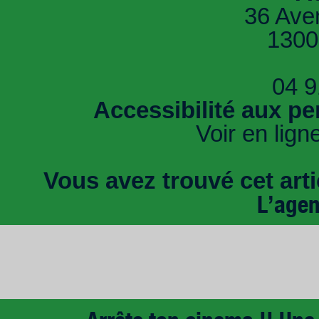
36 Ave
1300
04 9
Accessibilité aux pe
Voir en lign
Vous avez trouvé cet artic
L’age