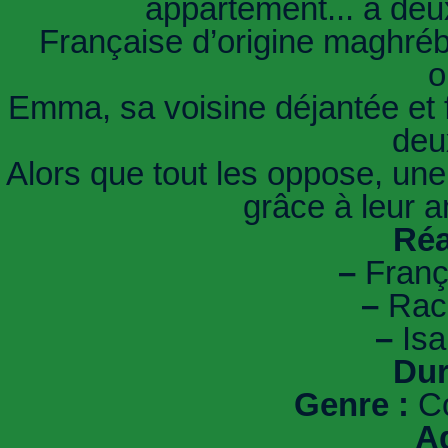
appartement... à deu
Française d’origine maghrébi
o
Emma, sa voisine déjantée et 
deu
Alors que tout les oppose, une 
grâce à leur 
Réa
–
Franç
–
Rach
–
Isa
Dur
Genre :
Co
A