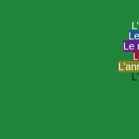
HAND
Le portail du
L
Le
Le 
L
L’an
L
R
Sp