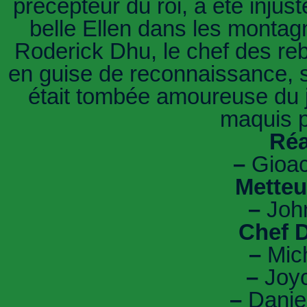
précepteur du roi, a été injus
belle Ellen dans les montagn
Roderick Dhu, le chef des rebel
en guise de reconnaissance, s
était tombée amoureuse du 
maquis po
Réa
–
Gioac
Metteu
–
John
Chef D
–
Mich
–
Joyc
–
Daniel