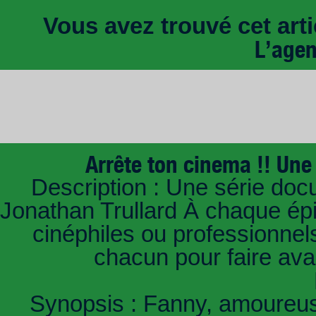
Vous avez trouvé cet artic
L’age
Arrête ton cinema !! Une 
Description : Une série doc
Jonathan Trullard À chaque ép
cinéphiles ou professionnels
chacun pour faire av
Synopsis : Fanny, amoureus