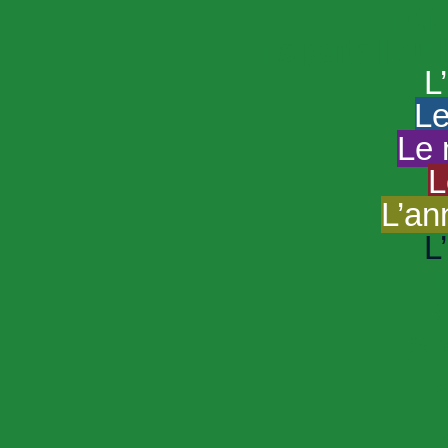
HAND
Le portail du
L
Le
Le 
L
L’an
L
R
Sp