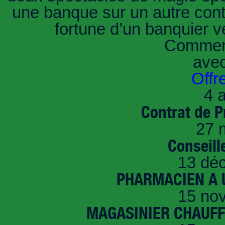
une banque sur un autre conti
fortune d’un banquier 
Comment
ave
Offr
4 a
Contrat de P
27 
Conseille
13 dé
PHARMACIEN A U
15 no
MAGASINIER CHAUFFE