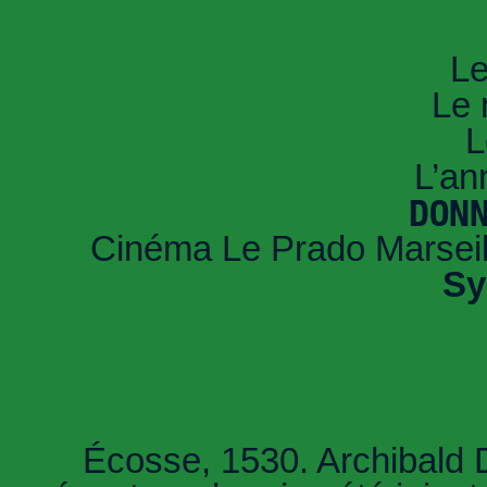
An
Le
Le 
L
L’an
DONN
Cinéma Le Prado Marseil
Sy
Écosse, 1530. Archibald 