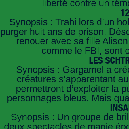
liberté contre un t
1
Synopsis : Trahi lors d’un ho
purger huit ans de prison. Déso
renouer avec sa fille Aliso
comme le FBI, sont c
LES SCHT
Synopsis : Gargamel a créé
créatures s’apparentant aux
permettront d’exploiter la
personnages bleus. Mais quan
INSA
Synopsis : Un groupe de brill
deux spectacles de magie épou