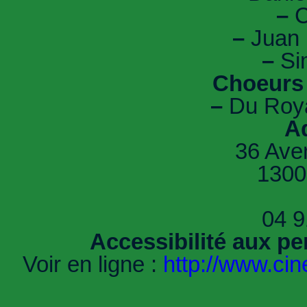
–
C
–
Juan 
–
Sim
Choeurs 
–
Du Roya
A
36 Ave
1300
04 9
Accessibilité aux pe
Voir en ligne :
http://www.cin