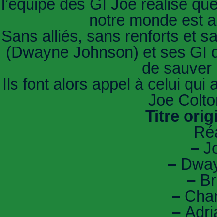
l’équipe des GI Joe réalise que
notre monde est au
Sans alliés, sans renforts et s
(Dwayne Johnson) et ses GI doi
de sauver n
Ils font alors appel à celui qui
Joe Colton
Titre orig
Réa
–
Jo
–
Dway
–
Br
–
Chan
–
Adria