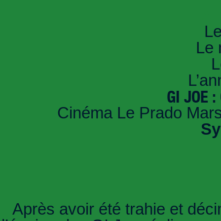
An
Le
Le 
L
L’an
GI JOE 
Cinéma Le Prado Marsei
Sy
Après avoir été trahie et déci