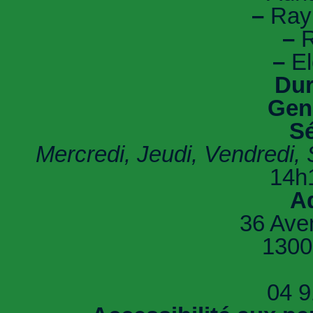
–
Ray 
–
R
–
El
Dur
Gen
Sé
Mercredi, Jeudi, Vendredi,
14h
A
36 Ave
1300
04 9