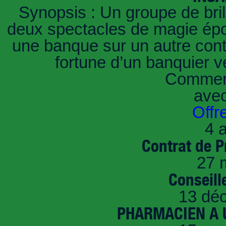
Synopsis : Un groupe de brill
deux spectacles de magie épou
une banque sur un autre conti
fortune d’un banquier 
Comment
ave
Offr
4 a
Contrat de P
27 
Conseille
13 dé
PHARMACIEN A U