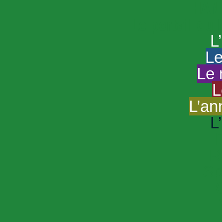
HAND
Le portail du
L
Le
Le 
L
L’an
L
R
Sp