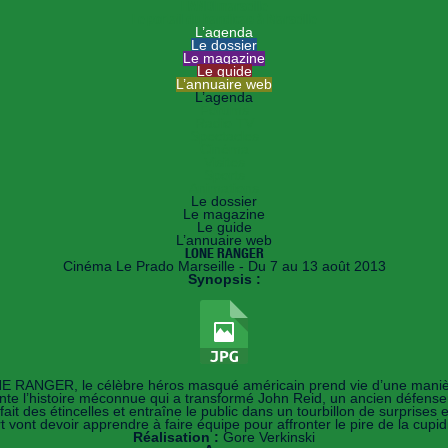
HANDImarseille
Le portail du handicap à Marseille
L’agenda
Le dossier
Le magazine
Le guide
L’annuaire web
L’agenda
Forums
Radio TV
Spectacles
Cinéma
Visites
Sports
Animations
Le dossier
Le magazine
Le guide
L’annuaire web
LONE RANGER
Cinéma Le Prado Marseille - Du 7 au 13 août 2013
Synopsis :
 RANGER, le célèbre héros masqué américain prend vie d’une manièr
onte l’histoire méconnue qui a transformé John Reid, un ancien défenseur 
ait des étincelles et entraîne le public dans un tourbillon de surprises 
vont devoir apprendre à faire équipe pour affronter le pire de la cupidi
Réalisation :
Gore Verkinski