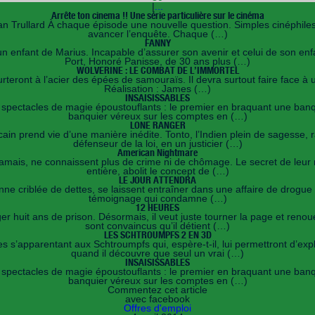
|
...
Arrête ton cinema !! Une série particulière sur le cinéma
n Trullard À chaque épisode une nouvelle question. Simples cinéphiles
avancer l’enquête. Chaque (…)
FANNY
 enfant de Marius. Incapable d’assurer son avenir et celui de son en
Port, Honoré Panisse, de 30 ans plus (…)
WOLVERINE : LE COMBAT DE L’IMMORTEL
teront à l’acier des épées de samouraïs. Il devra surtout faire face à
Réalisation : James (…)
INSAISISSABLES
x spectacles de magie époustouflants : le premier en braquant une banq
banquier véreux sur les comptes en (…)
LONE RANGER
prend vie d’une manière inédite. Tonto, l’Indien plein de sagesse, r
défenseur de la loi, en un justicier (…)
American Nightmare
jamais, ne connaissent plus de crime ni de chômage. Le secret de leur 
entière, abolit le concept de (…)
LE JOUR ATTENDRA
enne criblée de dettes, se laissent entraîner dans une affaire de drogue a
témoignage qui condamne (…)
12 HEURES
ger huit ans de prison. Désormais, il veut juste tourner la page et reno
sont convaincus qu’il détient (…)
LES SCHTROUMPFS 2 EN 3D
s s’apparentant aux Schtroumpfs qui, espère-t-il, lui permettront d’e
quand il découvre que seul un vrai (…)
INSAISISSABLES
x spectacles de magie époustouflants : le premier en braquant une banq
banquier véreux sur les comptes en (…)
Commentez cet article
avec facebook
Offres d'emploi