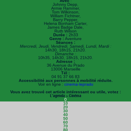
Avec
:
Johnny Depp,
Armie Hammer,
Tom Wilkinson,
William Fichtner,
Barry Pepper,
Helena Bonham Carter,
James Badge Dale,
Ruth Wilson
Durée :
2h33
Genre :
Aventure
Séances :
Mercredi, Jeudi, Vendredi, Samedi, Lundi, Mardi :
14h30, 18h15, 21h20.
Dimanche :
10h35, 14h30, 18h15, 21h20.
Adresse :
36 Avenue du Prado
13006 Marseille
Tél :
04 91 37 66 83
Accessibilité aux personnes à mobilité réduite.
Voir en ligne :
cinema-leprado
Vous avez trouvé cet article intéressant ou utile, votez :
L’agenda > Cinéma
0
10
20
30
40
50
60
70
80