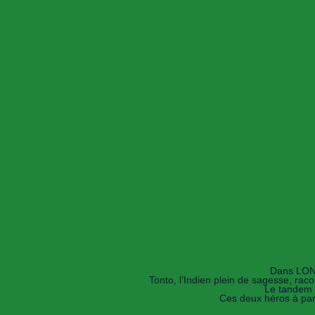
Dans LONE
Tonto, l’Indien plein de sagesse, rac
Le tandem f
Ces deux héros à part 