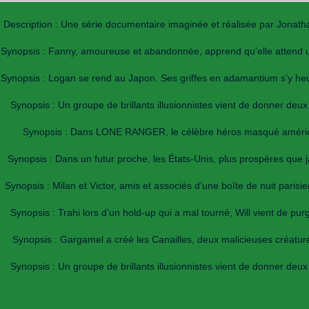
Description : Une série documentaire imaginée et réalisée par Jonatha
Synopsis : Fanny, amoureuse et abandonnée, apprend qu’elle attend un
Synopsis : Logan se rend au Japon. Ses griffes en adamantium s’y heur
Synopsis : Un groupe de brillants illusionnistes vient de donner deu
Synopsis : Dans LONE RANGER, le célèbre héros masqué américain 
Synopsis : Dans un futur proche, les États-Unis, plus prospères que 
Synopsis : Milan et Victor, amis et associés d’une boîte de nuit parisi
Synopsis : Trahi lors d’un hold-up qui a mal tourné, Will vient de pur
Synopsis : Gargamel a créé les Canailles, deux malicieuses créature
Synopsis : Un groupe de brillants illusionnistes vient de donner deu