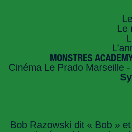
An
Le
Le 
L
L’an
MONSTRES ACADEMY E
Cinéma Le Prado Marseille -
Sy
Bob Razowski dit « Bob » et J