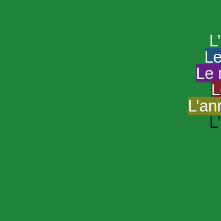
HAND
Le portail du
L
Le
Le 
L
L’an
L
R
Sp