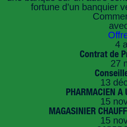
fortune d’un banquier 
Comment
ave
Offr
4 a
Contrat de P
27 
Conseille
13 dé
PHARMACIEN A U
15 no
MAGASINIER CHAUFFE
15 no