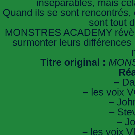
inséparables, mais cela
Quand ils se sont rencontrés, 
sont tout 
MONSTRES ACADEMY révèle c
surmonter leurs différences 
Titre original :
MONS
Réa
–
Dan
–
les voix V
–
Joh
–
Ste
–
Jo
–
les voix V