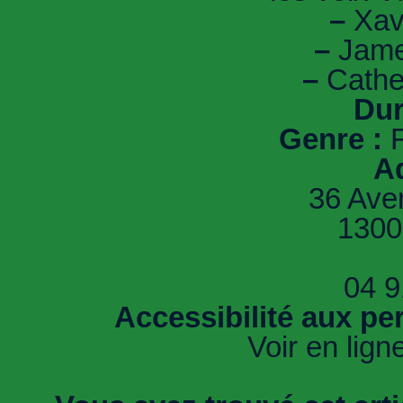
–
Xav
–
Jame
–
Cathe
Dur
Genre :
F
A
36 Ave
1300
04 9
Accessibilité aux pe
Voir en lign