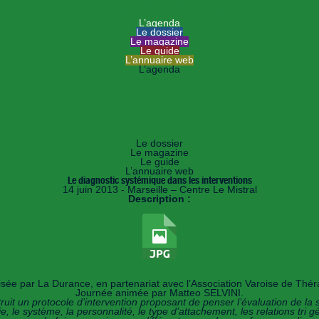
HANDImarseille
Le portail du handicap à Marseille
L’agenda
Le dossier
Le magazine
Le guide
L’annuaire web
L’agenda
Forums
Radio TV
Spectacles
Cinéma
Visites
Sports
Animations
Le dossier
Le magazine
Le guide
L’annuaire web
Le diagnostic systémique dans les interventions
14 juin 2013 - Marseille – Centre Le Mistral
Description :
sée par La Durance, en partenariat avec l’Association Varoise de Thérap
Journée animée par Matteo SELVINI.
ruit un protocole d’intervention proposant de penser l’évaluation de la 
, le système, la personnalité, le type d’attachement, les relations tri g