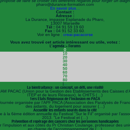
s propose de faire se croiser ces différents regards pour forger un diagnos
pharo@durance-formation.com
En savoir plus…
Contact :
Adresse :
La Durance, impasse Esplanade du Pharo,
13007 Marseille
Tél :
04 91 59 19 60
Fax :
04 91 52 33 60.
Voir en ligne :
creai-pacacorse
Vous avez trouvé cet article intéressant ou utile, votez :
L’agenda > Forums
0
10
20
30
40
50
60
70
80
|
...
La bientraitance : un concept, un défi, une réalité
ECAM PACAC (Union pour la Gestion des Etablissements des Caisses d’A
ITEP et de leurs Réseaux), le CHITS (…)
1ers Etats Régionaux de l’Inclusion en PACA
née organisée par l’APF PACA (Association des Paralysés de France)
des aidants, du logement pour assurer (…)
Accueillir les enfants sourds dans la cité
à la 6ème édition annuelle du Festival "Sur le Fil" organisé par l’ass
2013. "Le Festival et (…)
Prévention et repérage des cancers chez les personnes handicapées
l’impulsion et aux côtés du Pr Christian Coulange, professeur des unive
en charge de l’accompagnement de (…)