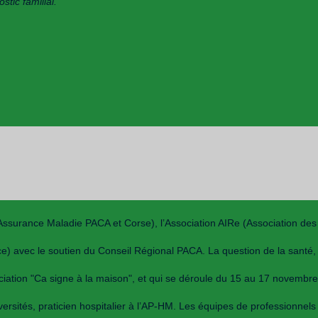
tic familial.”
ssurance Maladie PACA et Corse), l’Association AIRe (Association des
 avec le soutien du Conseil Régional PACA. La question de la santé,
ociation "Ca signe à la maison", et qui se déroule du 15 au 17 novembre
rsités, praticien hospitalier à l’AP-HM. Les équipes de professionnels