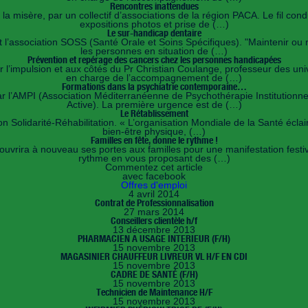
Rencontres inattendues
a misère, par un collectif d’associations de la région PACA. Le fil con
expositions photos et prise de (…)
Le sur-handicap dentaire
’association SOSS (Santé Orale et Soins Spécifiques). "Maintenir ou re
les personnes en situation de (…)
Prévention et repérage des cancers chez les personnes handicapées
l’impulsion et aux côtés du Pr Christian Coulange, professeur des unive
en charge de l’accompagnement de (…)
Formations dans la psychiatrie contemporaine…
ar l’AMPI (Association Méditerranéenne de Psychothérapie Institution
Active). La première urgence est de (…)
Le Rétablissement
 Solidarité-Réhabilitation. « L’organisation Mondiale de la Santé éclaire
bien-être physique, (…)
Familles en fête, donne le rythme !
ouvrira à nouveau ses portes aux familles pour une manifestation festiv
rythme en vous proposant des (…)
Commentez cet article
avec facebook
Offres d'emploi
4 avril 2014
Contrat de Professionnalisation
27 mars 2014
Conseillers clientèle h/f
13 décembre 2013
PHARMACIEN A USAGE INTERIEUR (F/H)
15 novembre 2013
MAGASINIER CHAUFFEUR LIVREUR VL H/F EN CDI
15 novembre 2013
CADRE DE SANTÉ (F/H)
15 novembre 2013
Technicien de Maintenance H/F
15 novembre 2013