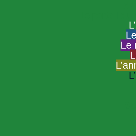
HAND
Le portail du
L
Le
Le 
L
L’an
L
R
Sp