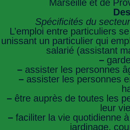
Marseille et de Pr
Des
Spécificités du secteu
L’emploi entre particuliers se
unissant un particulier qui emp
salarié (assistant 
–
garder
–
assister les personnes âg
–
assister les personnes e
h
–
être auprès de toutes les p
leur vi
–
faciliter la vie quotidienn
jardinage, cou