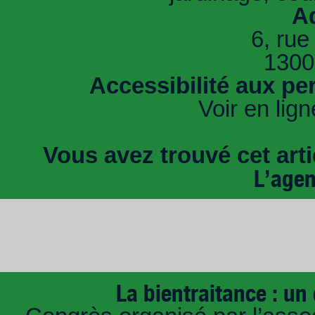
A
6, rue
1300
Accessibilité aux pe
Voir en lign
Vous avez trouvé cet artic
L’age
La bientraitance : un 