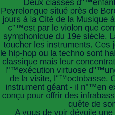
Deux classes d"™enfant
Peyrelongue situé près de Bor
jours à la Cité de la Musique à
c"™est par le violon que c
symphonique du 19e siècle. La
toucher les instruments. Ces j
le hip-hop ou la techno sont ha
classique mais leur concentrat
l"™exécution virtuose d"™un
de la visite, l"™octobasse. 
instrument géant - il n"™en e
conçu pour offrir des infraba
quête de so
A vous de voir dévoile une r