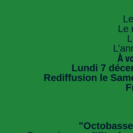
An
Le
Le 
L
L’an
À v
Lundi 7 déce
Rediffusion le Sam
F
"Octobasse 