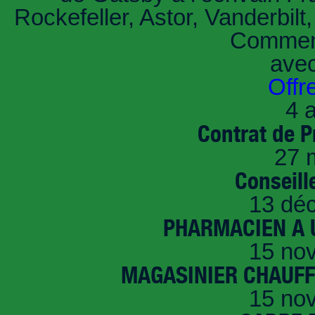
Rockefeller, Astor, Vanderbil
Comment
ave
Offr
4 a
Contrat de P
27 
Conseille
13 dé
PHARMACIEN A U
15 no
MAGASINIER CHAUFFE
15 no