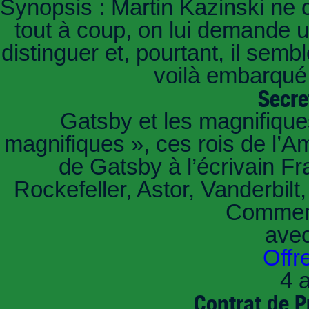
Synopsis : Martin Kazinski ne 
tout à coup, on lui demande un
distinguer et, pourtant, il sem
voilà embarqué,
Secre
Gatsby et les magnifiqu
magnifiques », ces rois de l’A
de Gatsby à l’écrivain Fr
Rockefeller, Astor, Vanderbil
Comment
ave
Offr
4 a
Contrat de P