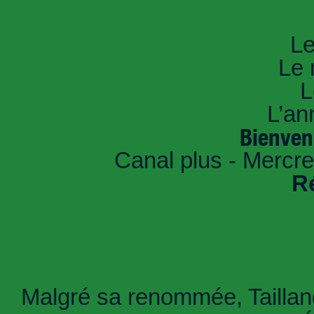
An
Le
Le 
L
L’an
Bienven
Canal plus - Mercre
R
Malgré sa renommée, Tailland