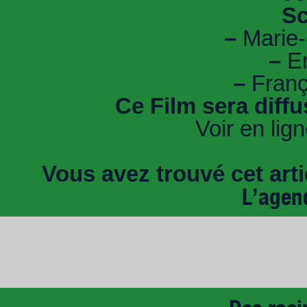
Sc
–
Marie-
–
Er
–
Franç
Ce Film sera diff
Voir en lig
Vous avez trouvé cet artic
L’agen