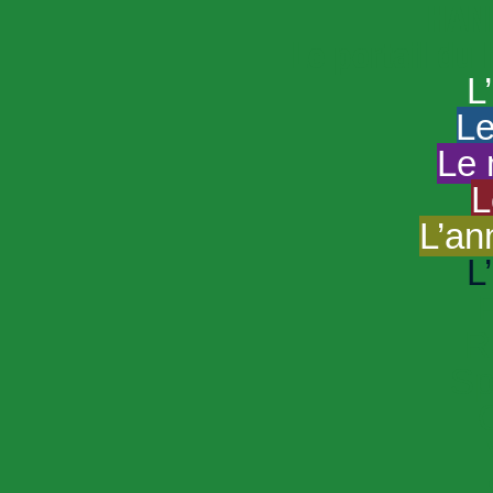
HAND
Le portail du
L
Le
Le 
L
L’an
L
R
Sp