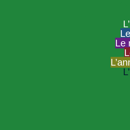
HAND
Le portail du
L
Le
Le 
L
L’an
L
R
Sp