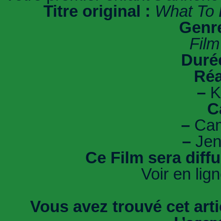
Titre original :
What To 
Genre
Film
Durée
Réa
–
K
C
–
Cam
–
Jen
Ce Film sera diff
Voir en lig
Vous avez trouvé cet artic