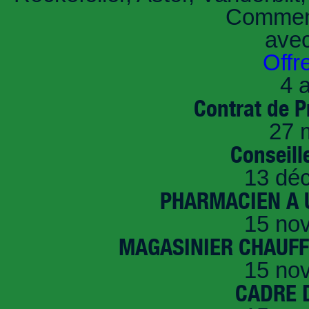
Comment
ave
Offr
4 a
Contrat de P
27 
Conseille
13 dé
PHARMACIEN A U
15 no
MAGASINIER CHAUFFE
15 no
CADRE D