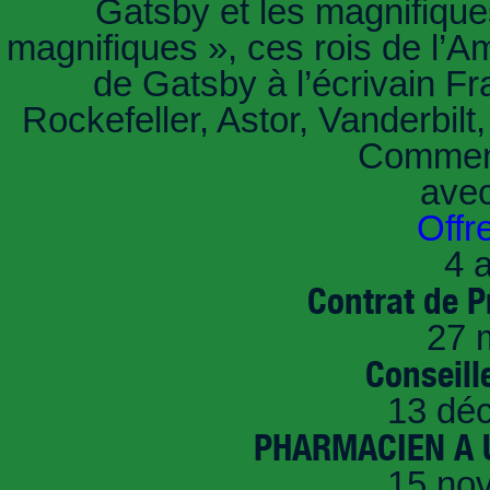
Gatsby et les magnifiqu
magnifiques », ces rois de l’A
de Gatsby à l’écrivain Fr
Rockefeller, Astor, Vanderbil
Comment
ave
Offr
4 a
Contrat de P
27 
Conseille
13 dé
PHARMACIEN A U
15 no