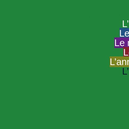
HAND
Le portail du
L
Le
Le 
L
L’an
L
R
Sp