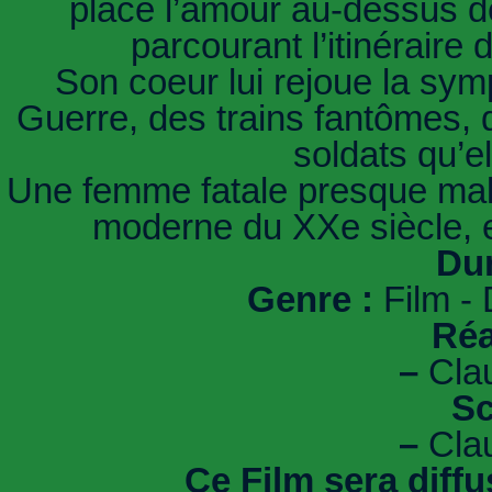
placé l’amour au-dessus de
parcourant l’itinérair
Son coeur lui rejoue la sym
Guerre, des trains fantômes, d
soldats qu’e
Une femme fatale presque malgr
moderne du XXe siècle, e
Dur
Genre :
Film -
Réa
–
Cla
Sc
–
Cla
Ce Film sera diff