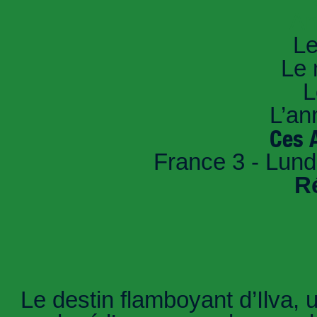
An
Le
Le 
L
L’an
Ces 
France 3 - Lund
R
Le destin flamboyant d’Ilva, 