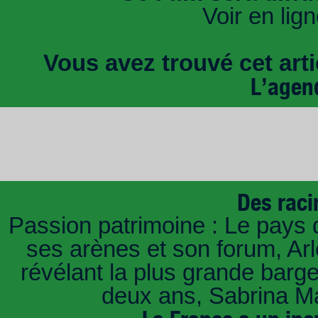
Voir en lig
Vous avez trouvé cet artic
L’agen
Des raci
Passion patrimoine : Le pays 
ses arènes et son forum, Ar
révélant la plus grande barg
deux ans, Sabrina Ma