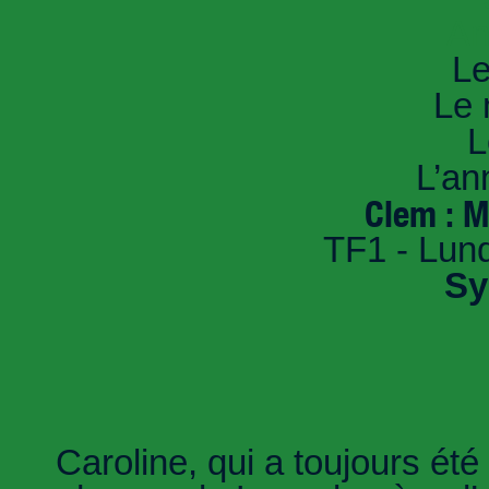
An
Le
Le 
L
L’an
Clem : 
TF1 - Lund
Sy
Caroline, qui a toujours été