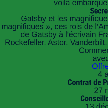
voilà embarqué,
Secre
Gatsby et les magnifiqu
magnifiques », ces rois de l’A
de Gatsby à l’écrivain Fr
Rockefeller, Astor, Vanderbil
Comment
ave
Offr
4 a
Contrat de P
27 
Conseille
13 dé