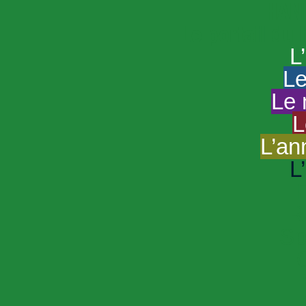
HAND
Le portail du
L
Le
Le 
L
L’an
L
R
Sp