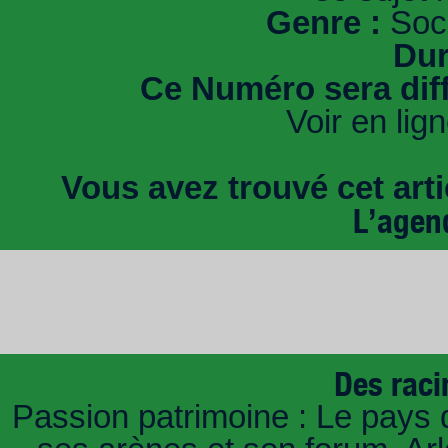
Genre :
Soci
Dur
Ce Numéro sera dif
Voir en lig
Vous avez trouvé cet artic
L’agen
Des raci
Passion patrimoine : Le pays 