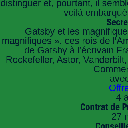
distinguer et, pourtant, il sem
voilà embarqué,
Secre
Gatsby et les magnifiqu
magnifiques », ces rois de l’A
de Gatsby à l’écrivain Fr
Rockefeller, Astor, Vanderbil
Comment
ave
Offr
4 a
Contrat de P
27 
Conseille