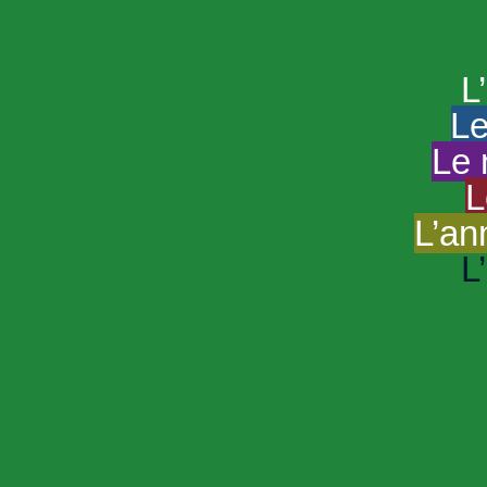
HAND
Le portail du
L
Le
Le 
L
L’an
L
R
Sp