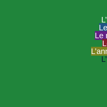
HAND
Le portail du
L
Le
Le 
L
L’an
L
R
Sp