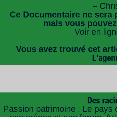
–
Chris
Ce Documentaire ne sera p
mais vous pouvez-
Voir en lig
Vous avez trouvé cet artic
L’agen
Des raci
Passion patrimoine : Le pays 