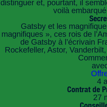
distinguer et, pourtant, il sem
voilà embarqué,
Secre
Gatsby et les magnifiqu
magnifiques », ces rois de l’A
de Gatsby à l’écrivain Fr
Rockefeller, Astor, Vanderbil
Comment
ave
Offr
4 a
Contrat de P
27 
Conseille