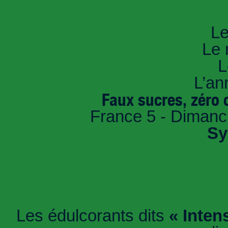
An
Le
Le 
L
L’an
Faux sucres, zéro c
France 5 - Dimanc
Sy
Les édulcorants dits
« Inten