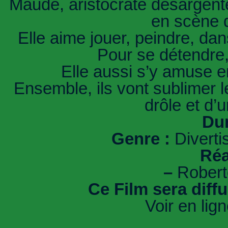
Maude, aristocrate désargentée
en scène d
Elle aime jouer, peindre, dan
Pour se détendre,
Elle aussi s’y amuse 
Ensemble, ils vont sublimer l
drôle et d’
Dur
Genre :
Diverti
Réa
–
Robert
Ce Film sera diff
Voir en lig