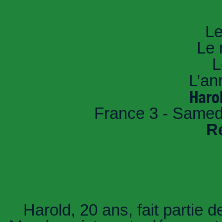
An
Le
Le 
L
L’an
Haro
France 3 - Samed
R
Harold, 20 ans, fait partie 