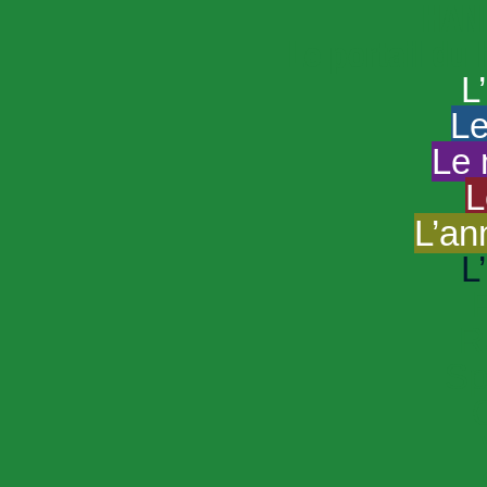
HAND
Le portail du
L
Le
Le 
L
L’an
L
R
Sp