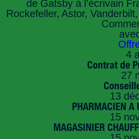
de Gatsby à l’écrivain Fr
Rockefeller, Astor, Vanderbil
Comment
ave
Offr
4 a
Contrat de P
27 
Conseille
13 dé
PHARMACIEN A U
15 no
MAGASINIER CHAUFFE
15 no