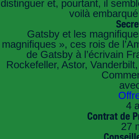
distinguer et, pourtant, il sem
voilà embarqué,
Secre
Gatsby et les magnifiqu
magnifiques », ces rois de l’A
de Gatsby à l’écrivain Fr
Rockefeller, Astor, Vanderbil
Comment
ave
Offr
4 a
Contrat de P
27 
Conseille