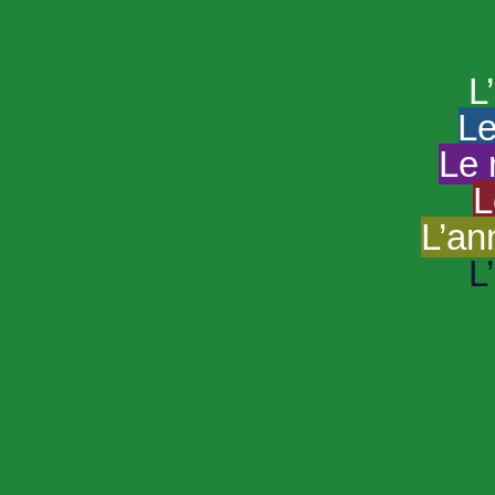
HAND
Le portail du
L
Le
Le 
L
L’an
L
R
Sp