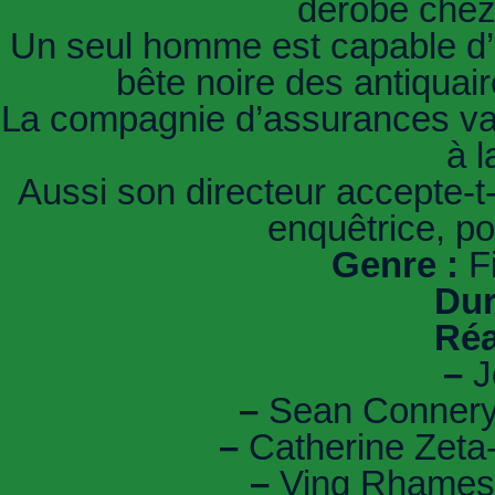
dérobé chez 
Un seul homme est capable d’u
bête noire des antiquair
La compagnie d’assurances va d
à l
Aussi son directeur accepte-t-
enquêtrice, po
Genre :
F
Dur
Réa
–
J
–
Sean Connery
–
Catherine Zeta-
–
Ving Rhames 