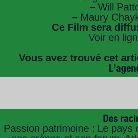
–
Will Patt
–
Maury Chayk
Ce Film sera diff
Voir en lig
Vous avez trouvé cet artic
L’agen
Des raci
Passion patrimoine : Le pays 