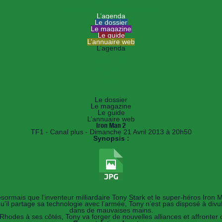
HANDImarseille
Le portail du handicap à Marseille
L’agenda
Le dossier
Le magazine
Le guide
L’annuaire web
L’agenda
Forums
Radio TV
Spectacles
Cinéma
Visites
Sports
Animations
Le dossier
Le magazine
Le guide
L’annuaire web
Iron Man 2
TF1 - Canal plus - Dimanche 21 Avril 2013 à 20h50
Synopsis :
ormais que l’inventeur milliardaire Tony Stark et le super-héros Iron 
’il partage sa technologie avec l’armée, Tony n’est pas disposé à divul
dans de mauvaises mains.
odes à ses côtés, Tony va forger de nouvelles alliances et affronter d