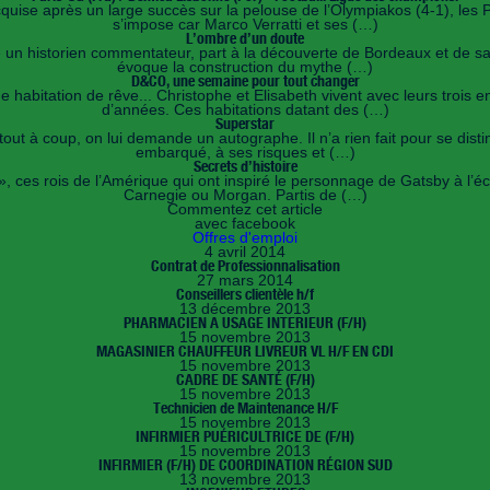
uise après un large succès sur la pelouse de l’Olympiakos (4-1), les Pa
s’impose car Marco Verratti et ses (…)
L’ombre d’un doute
n historien commentateur, part à la découverte de Bordeaux et de sa ré
évoque la construction du mythe (…)
D&CO, une semaine pour tout changer
e habitation de rêve... Christophe et Elisabeth vivent avec leurs troi
d’années. Ces habitations datant des (…)
Superstar
out à coup, on lui demande un autographe. Il n’a rien fait pour se distin
embarqué, à ses risques et (…)
Secrets d’histoire
es rois de l’Amérique qui ont inspiré le personnage de Gatsby à l’écriv
Carnegie ou Morgan. Partis de (…)
Commentez cet article
avec facebook
Offres d'emploi
4 avril 2014
Contrat de Professionnalisation
27 mars 2014
Conseillers clientèle h/f
13 décembre 2013
PHARMACIEN A USAGE INTERIEUR (F/H)
15 novembre 2013
MAGASINIER CHAUFFEUR LIVREUR VL H/F EN CDI
15 novembre 2013
CADRE DE SANTÉ (F/H)
15 novembre 2013
Technicien de Maintenance H/F
15 novembre 2013
INFIRMIER PUÉRICULTRICE DE (F/H)
15 novembre 2013
INFIRMIER (F/H) DE COORDINATION RÉGION SUD
13 novembre 2013