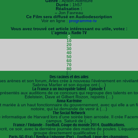
Genre :
Action-Aventure
Durée :
1h57
Réalisation :
–
Jon Favreau
Ce Film sera diffusé en Audiodescription
Voir en ligne :
programme-tv
Vous avez trouvé cet article intéressant ou utile, votez :
L’agenda > Radio TV
0
10
20
30
40
50
60
70
80
|
...
Des racines et des ailes
 ses arènes et son forum, Arles crée à nouveau l’événement en révélan
Sabrina Marlier et son équipe ont (…)
La France a un incroyable talent - Episode 1
nt présentés aux auditions de ce concours qui regroupe des talents en
Edelstein, Dave et Gilbert Rozon, rejoints (…)
Anna Karénine
mariée à un haut fonctionnaire du gouvernement, avec qui elle a un fils
notoire, qui lui demande de venir à (…)
The Social Network
nformatique de Harvard lors d’une soirée bien arrosée. Il crée Facemash,
campus. Saturé de (…)
France / Finlande - Football. Coupe du monde 2014. Qualifications.
crit, ce soir, avec la dernière journée des matchs de poules. L’équati
groupe directement qualificative (…)
Paris-SG (Fra) / Benfica Lisbonne (Por) - Football. Ligue des champions.