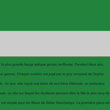
t la plus grande barge antique jamais renflouée. Pendant deux ans,
 tous genres. Chaque numéro est jugé par le jury composé de Sophie
. Un jour, elle reçoit une lettre de son frère Oblonski, un séducteur
 un site sur lequel les étudiants peuvent élire la fille la plus sexy du
on est simple pour les Bleus de Didier Deschamps. La première place du