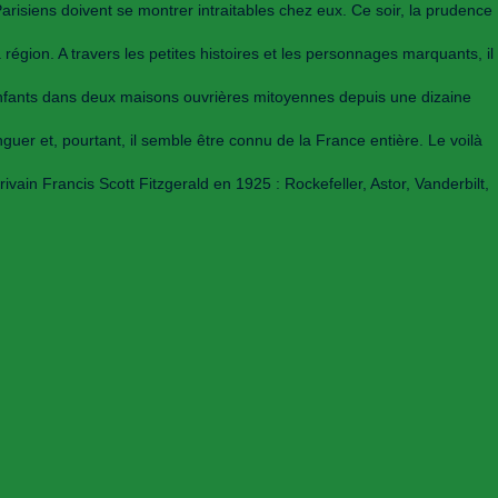
risiens doivent se montrer intraitables chez eux. Ce soir, la prudence
gion. A travers les petites histoires et les personnages marquants, il
s enfants dans deux maisons ouvrières mitoyennes depuis une dizaine
guer et, pourtant, il semble être connu de la France entière. Le voilà
ain Francis Scott Fitzgerald en 1925 : Rockefeller, Astor, Vanderbilt,