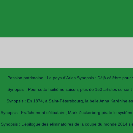
Passion patrimoine : Le pays d’Arles Synopsis : Déjà célèbre pour
Synopsis : Pour cette huitième saison, plus de 150 artistes se so
Synopsis : En 1874, à Saint-Pétersbourg, la belle Anna Karénine est 
Synopsis : Fraîchement célibataire, Mark Zuckerberg pirate le système i
Synopsis : L’épilogue des éliminatoires de la coupe du monde 2014 s’é