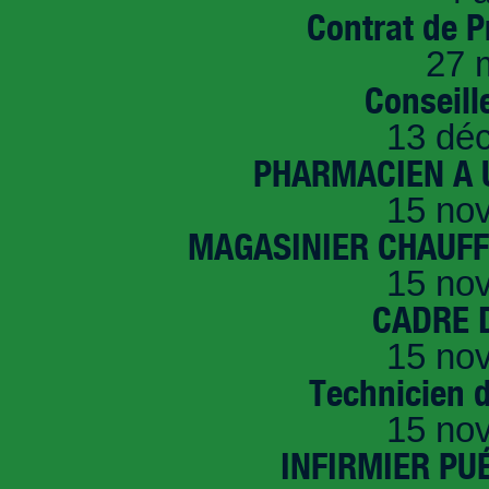
Contrat de P
27 
Conseille
13 dé
PHARMACIEN A U
15 no
MAGASINIER CHAUFFE
15 no
CADRE D
15 no
Technicien 
15 no
INFIRMIER PUÉ