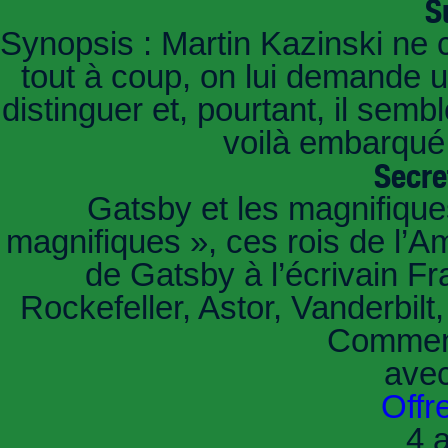
S
Synopsis : Martin Kazinski ne 
tout à coup, on lui demande un
distinguer et, pourtant, il sem
voilà embarqué,
Secre
Gatsby et les magnifiqu
magnifiques », ces rois de l’A
de Gatsby à l’écrivain Fr
Rockefeller, Astor, Vanderbil
Comment
ave
Offr
4 a