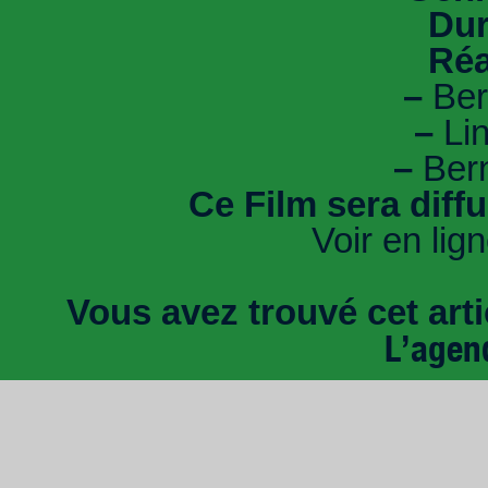
Dur
Réa
–
Ber
–
Li
–
Bern
Ce Film sera diff
Voir en lig
Vous avez trouvé cet artic
L’agen