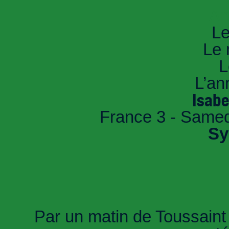
An
Le
Le 
L
L’an
Isabe
France 3 - Samed
Sy
Par un matin de Toussaint 