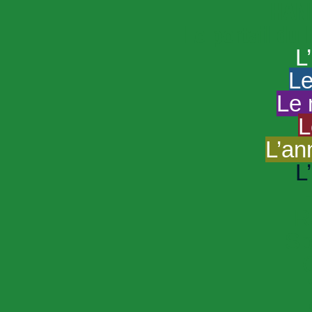
HAND
Le portail du
L
Le
Le 
L
L’an
L
R
Sp