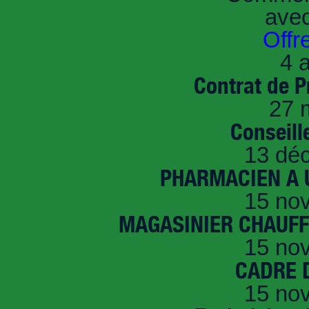
ave
Offr
4 a
Contrat de P
27 
Conseille
13 dé
PHARMACIEN A U
15 no
MAGASINIER CHAUFFE
15 no
CADRE D
15 no