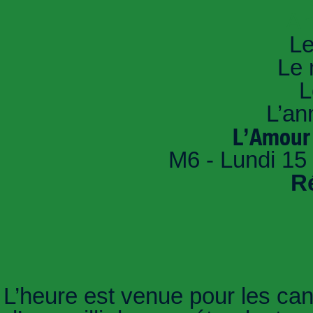
An
Le
Le 
L
L’an
L’Amour 
M6 - Lundi 15 
R
L’heure est venue pour les can