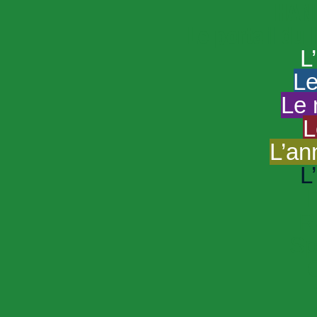
HAND
Le portail du
L
Le
Le 
L
L’an
L
R
Sp