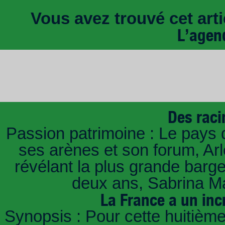
Vous avez trouvé cet artic
L’agen
Des raci
Passion patrimoine : Le pays 
ses arènes et son forum, Ar
révélant la plus grande barg
deux ans, Sabrina Ma
La France a un inc
Synopsis : Pour cette huitième