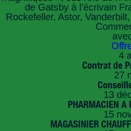
de Gatsby à l’écrivain Fr
Rockefeller, Astor, Vanderbil
Comment
ave
Offr
4 a
Contrat de P
27 
Conseille
13 dé
PHARMACIEN A U
15 no
MAGASINIER CHAUFFE