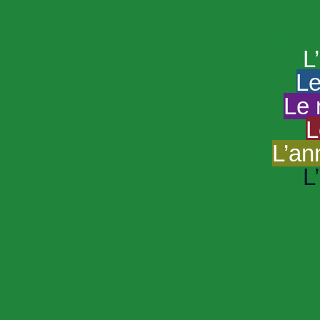
HAND
Le portail du
L
Le
Le 
L
L’an
L
R
Sp