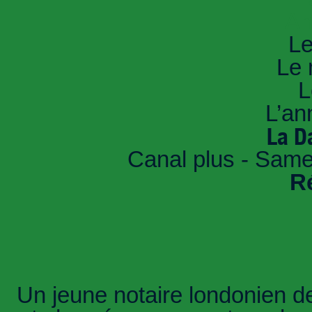
An
Le
Le 
L
L’an
La D
Canal plus - Same
R
Un jeune notaire londonien de 