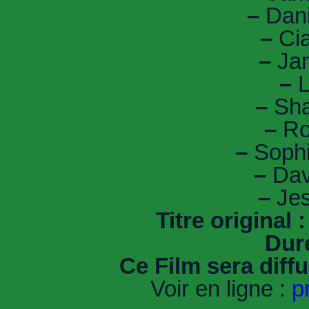
–
Dani
–
Cia
–
Jan
–
L
–
Sha
–
Ro
–
Soph
–
Dav
–
Jes
Titre original :
Dur
Ce Film sera diff
Voir en ligne :
p