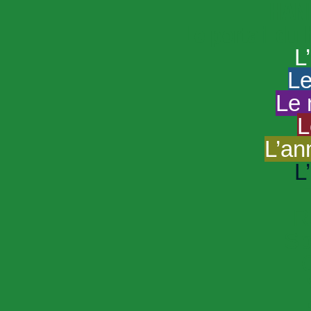
HAND
Le portail du
L
Le
Le 
L
L’an
L
R
Sp