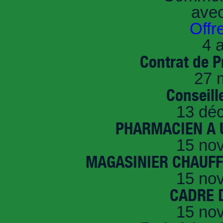
ave
Offr
4 a
Contrat de P
27 
Conseille
13 dé
PHARMACIEN A U
15 no
MAGASINIER CHAUFFE
15 no
CADRE D
15 no