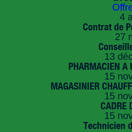
Offr
4 a
Contrat de P
27 
Conseille
13 dé
PHARMACIEN A U
15 no
MAGASINIER CHAUFFE
15 no
CADRE D
15 no
Technicien 