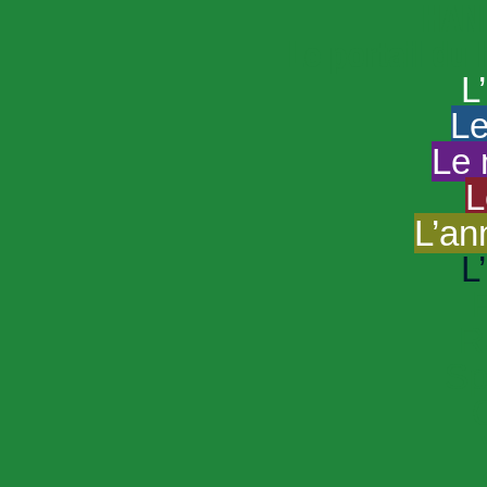
HAND
Le portail du
L
Le
Le 
L
L’an
L
R
Sp