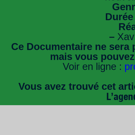
Genr
Durée 
Réa
–
Xavi
Ce Documentaire ne sera p
mais vous pouvez-
Voir en ligne :
pr
Vous avez trouvé cet artic
L’agen