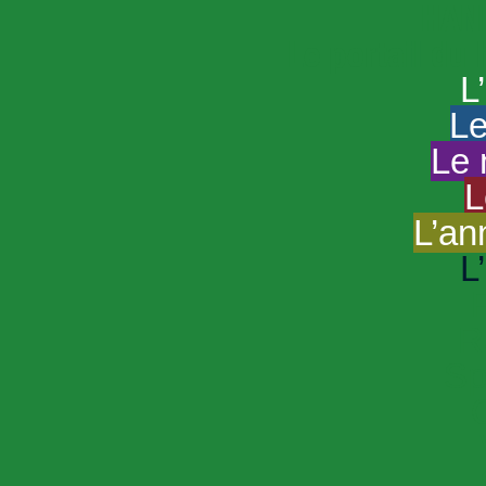
HAND
Le portail du
L
Le
Le 
L
L’an
L
R
Sp