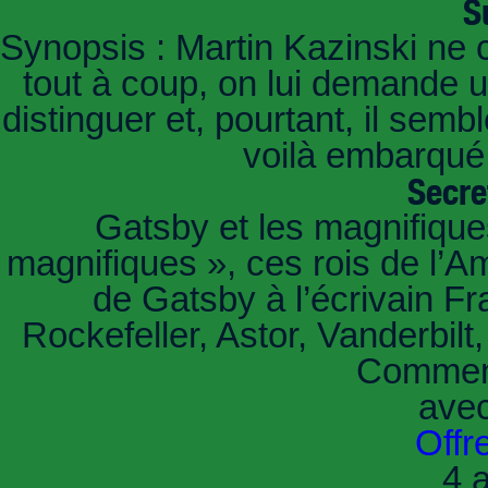
S
Synopsis : Martin Kazinski ne 
tout à coup, on lui demande un
distinguer et, pourtant, il sem
voilà embarqué,
Secre
Gatsby et les magnifiqu
magnifiques », ces rois de l’A
de Gatsby à l’écrivain Fr
Rockefeller, Astor, Vanderbil
Comment
ave
Offr
4 a