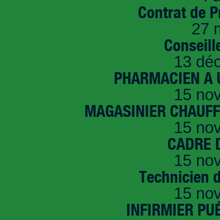
Contrat de P
27 
Conseille
13 dé
PHARMACIEN A U
15 no
MAGASINIER CHAUFFE
15 no
CADRE D
15 no
Technicien 
15 no
INFIRMIER PUÉ