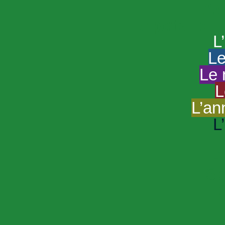
HAND
Le portail du
L
Le
Le 
L
L’an
L
R
Sp