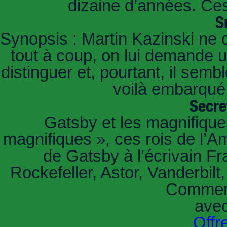
dizaine d’années. Ces
S
Synopsis : Martin Kazinski ne 
tout à coup, on lui demande un
distinguer et, pourtant, il sem
voilà embarqué,
Secre
Gatsby et les magnifiqu
magnifiques », ces rois de l’A
de Gatsby à l’écrivain Fr
Rockefeller, Astor, Vanderbil
Comment
ave
Offr