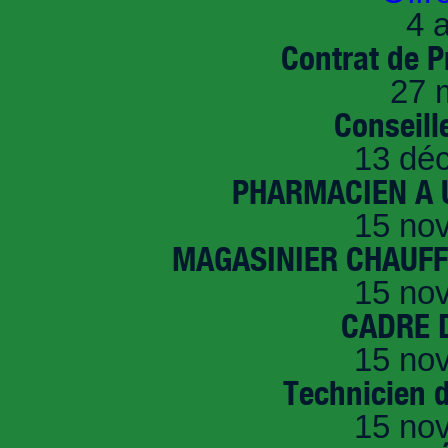
4 a
Contrat de P
27 
Conseille
13 dé
PHARMACIEN A U
15 no
MAGASINIER CHAUFFE
15 no
CADRE D
15 no
Technicien 
15 no