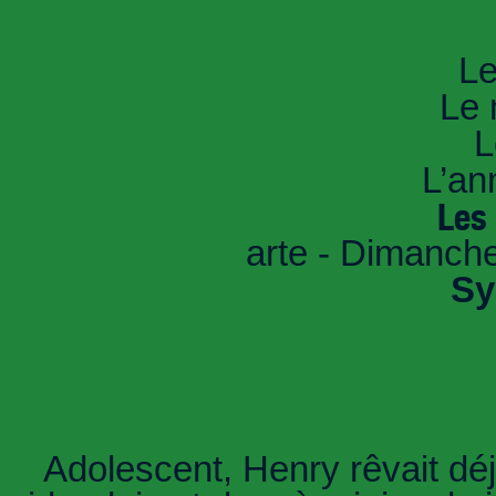
An
Le
Le 
L
L’an
Les
arte - Dimanche
Sy
Adolescent, Henry rêvait dé