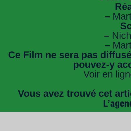
Réa
–
Mart
Sc
–
Nicho
–
Mart
Ce Film ne sera pas diffus
pouvez-y acc
Voir en lig
Vous avez trouvé cet artic
L’agen