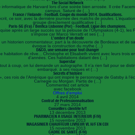
The Social Network
nformatique de Harvard lors d’une soirée bien arrosée. Il crée Facemash,
campus. Saturé de (…)
France / Finlande - Football. Coupe du monde 2014. Qualifications.
crit, ce soir, avec la dernière journée des matchs de poules. L’équati
groupe directement qualificative (…)
Paris-SG (Fra) / Benfica Lisbonne (Por) - Football. Ligue des champions.
uise après un large succès sur la pelouse de l’Olympiakos (4-1), les Pa
s’impose car Marco Verratti et ses (…)
L’ombre d’un doute
n historien commentateur, part à la découverte de Bordeaux et de sa ré
évoque la construction du mythe (…)
D&CO, une semaine pour tout changer
e habitation de rêve... Christophe et Elisabeth vivent avec leurs troi
d’années. Ces habitations datant des (…)
Superstar
out à coup, on lui demande un autographe. Il n’a rien fait pour se distin
embarqué, à ses risques et (…)
Secrets d’histoire
es rois de l’Amérique qui ont inspiré le personnage de Gatsby à l’écriv
Carnegie ou Morgan. Partis de (…)
Commentez cet article
avec facebook
Offres d'emploi
4 avril 2014
Contrat de Professionnalisation
27 mars 2014
Conseillers clientèle h/f
13 décembre 2013
PHARMACIEN A USAGE INTERIEUR (F/H)
15 novembre 2013
MAGASINIER CHAUFFEUR LIVREUR VL H/F EN CDI
15 novembre 2013
CADRE DE SANTÉ (F/H)