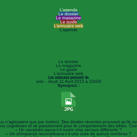
HANDImarseille
Le portail du handicap à Marseille
L’agenda
Le dossier
Le magazine
Le guide
L’annuaire web
L’agenda
Forums
Radio TV
Spectacles
Cinéma
Visites
Sports
Animations
Le dossier
Le magazine
Le guide
L’annuaire web
Les animaux pensent-ils
arte - Jeudi 11 Avril 2013 à 22h50
Synopsis :
n’agissaient que par instinct. Des études récentes prouvent qu’ils sont 
e ou cogniticien et se passionnent pour le comportement des bêtes. Ces
–
Un cacatoès saura-t-il ouvrir cinq verrous différents ?
–
Un chimpanzé reconstituera-t-il une suite de quinze nombres ?