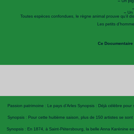
–
Un pige
–
Un c
Toutes espèces confondues, le règne animal prouve qu’il disp
Les petits d’homme
Ce Documentaire n
Passion patrimoine : Le pays d’Arles Synopsis : Déjà célèbre pour
Synopsis : Pour cette huitième saison, plus de 150 artistes se so
Synopsis : En 1874, à Saint-Pétersbourg, la belle Anna Karénine est 