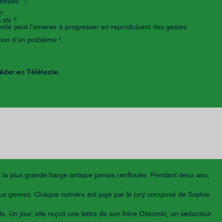
pensée" ?
?
 tôt ?
iosité peut l’amener à progresser en reproduisant des gestes.
ion d’un problème !
éder en Télétexte.
t la plus grande barge antique jamais renflouée. Pendant deux ans,
 tous genres. Chaque numéro est jugé par le jury composé de Sophie
. Un jour, elle reçoit une lettre de son frère Oblonski, un séducteur