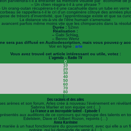
on parviendra-t-il à entraîner sa mémoire visuelle par "économie de 
–
Un chien réagira-t-il à une phrase ?
–
Un orang-outan récupérera-t-il une cacahuète dans un tube en verre 
orbeau se rappellera-t-il le cri d’un congénère côtoyé des années plus
ose de trésors d’inventivité, que l’apprentissage existe et que sa cur
La distance vis-à-vis de l’être humain s’amenuise.
 avancent parfois même moins vite que les chimpanzés dans la résolut
Durée :
52mn
Réalisation :
–
Gabi Schlag,
–
Benno Wenz
e sera pas diffusé en Audiodescription, mais vous pouvez-y acc
Voir en ligne :
arte
Vous avez trouvé cet article intéressant ou utile, votez :
L’agenda > Radio TV
0
10
20
30
40
50
60
70
80
|
...
Des racines et des ailes
 ses arènes et son forum, Arles crée à nouveau l’événement en révélan
Sabrina Marlier et son équipe ont (…)
La France a un incroyable talent - Episode 1
nt présentés aux auditions de ce concours qui regroupe des talents en
Edelstein, Dave et Gilbert Rozon, rejoints (…)
Anna Karénine
mariée à un haut fonctionnaire du gouvernement, avec qui elle a un fils
notoire, qui lui demande de venir à (…)