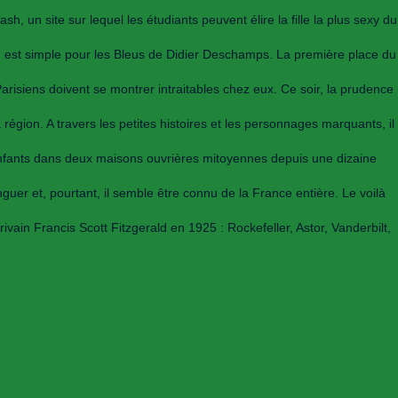
 un site sur lequel les étudiants peuvent élire la fille la plus sexy du
on est simple pour les Bleus de Didier Deschamps. La première place du
risiens doivent se montrer intraitables chez eux. Ce soir, la prudence
gion. A travers les petites histoires et les personnages marquants, il
s enfants dans deux maisons ouvrières mitoyennes depuis une dizaine
guer et, pourtant, il semble être connu de la France entière. Le voilà
ain Francis Scott Fitzgerald en 1925 : Rockefeller, Astor, Vanderbilt,