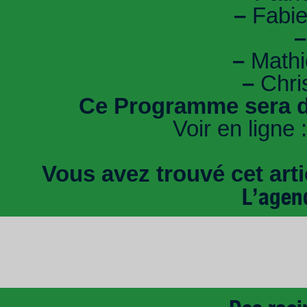
–
Fabie
–
–
Mathi
–
Chris
Ce Programme sera d
Voir en ligne 
Vous avez trouvé cet artic
L’agen