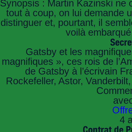
Synopsis : Martin Kazinski ne 
tout à coup, on lui demande un
distinguer et, pourtant, il sem
voilà embarqué,
Secre
Gatsby et les magnifiqu
magnifiques », ces rois de l’A
de Gatsby à l’écrivain Fr
Rockefeller, Astor, Vanderbil
Comment
ave
Offr
4 a
Contrat de P