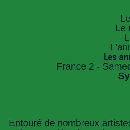
An
Le
Le 
L
L’an
Les an
France 2 - Samed
Sy
Entouré de nombreux artistes