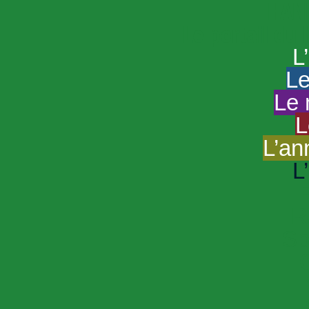
HAND
Le portail du
L
Le
Le 
L
L’an
L
R
Sp