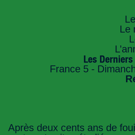
An
Le
Le 
L
L’an
Les Derniers
France 5 - Dimanch
R
Après deux cents ans de fouil