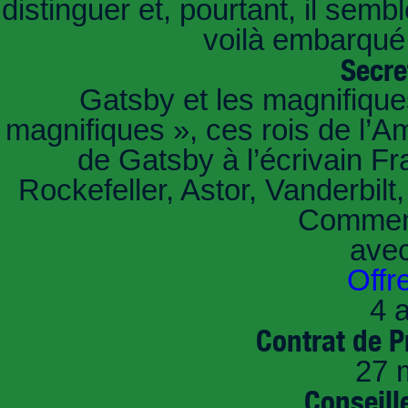
distinguer et, pourtant, il sem
voilà embarqué,
Secre
Gatsby et les magnifiqu
magnifiques », ces rois de l’A
de Gatsby à l’écrivain Fr
Rockefeller, Astor, Vanderbil
Comment
ave
Offr
4 a
Contrat de P
27 
Conseille