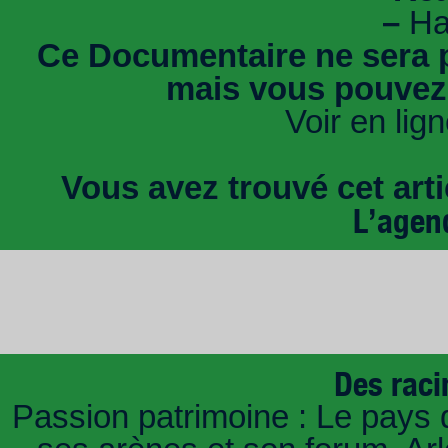
–
Har
Ce Documentaire ne sera p
mais vous pouvez-
Voir en lig
Vous avez trouvé cet artic
L’agen
Des raci
Passion patrimoine : Le pays 