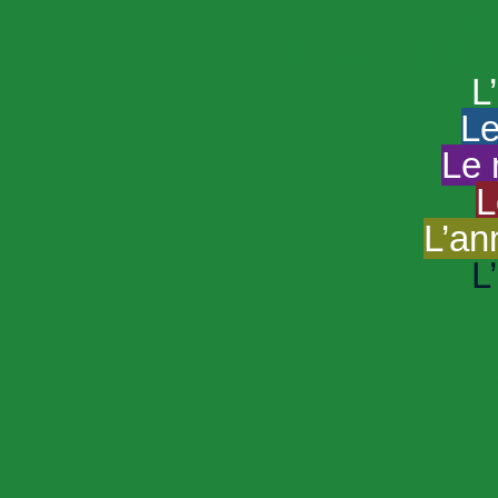
HAND
Le portail du
L
Le
Le 
L
L’an
L
R
Sp