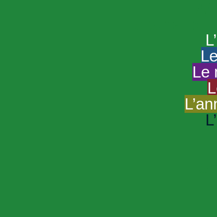
HAND
Le portail du
L
Le
Le 
L
L’an
L
R
Sp