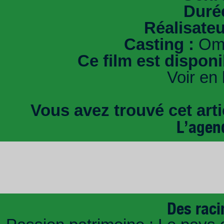
Durée
Réalisateu
Casting :
Oma
Ce film est dispon
Voir en 
Vous avez trouvé cet artic
L’agen
Des raci