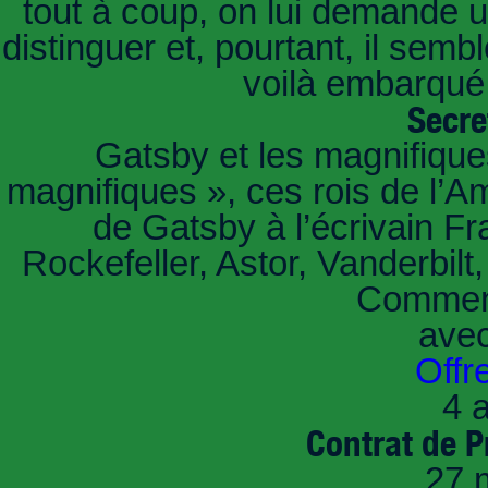
tout à coup, on lui demande un
distinguer et, pourtant, il sem
voilà embarqué,
Secre
Gatsby et les magnifiqu
magnifiques », ces rois de l’A
de Gatsby à l’écrivain Fr
Rockefeller, Astor, Vanderbil
Comment
ave
Offr
4 a
Contrat de P
27 