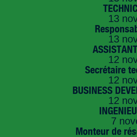
TECHNI
13 no
Responsab
13 no
ASSISTANT
12 no
Secrétaire t
12 no
BUSINESS DEVE
12 no
INGENIE
7 nov
Monteur de rés