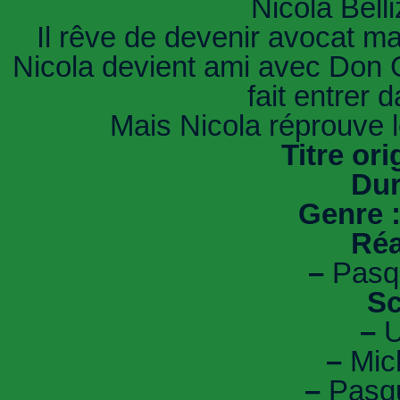
Nicola Belli
Il rêve de devenir avocat ma
Nicola devient ami avec Don Ga
fait entrer 
Mais Nicola réprouve 
Titre ori
Dur
Genre 
Réa
–
Pasqu
Sc
–
U
–
Mich
–
Pasqua