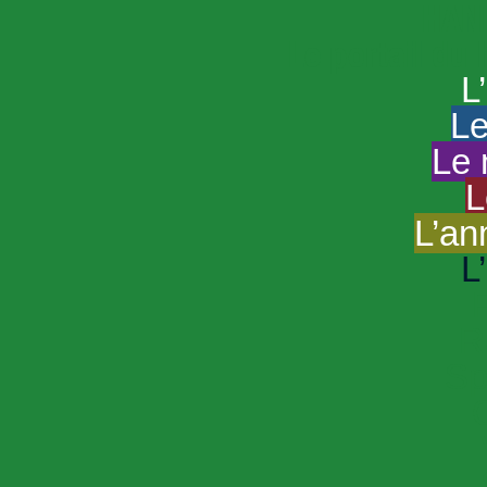
HAND
Le portail du
L
Le
Le 
L
L’an
L
R
Sp