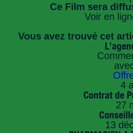
Ce Film sera diff
Voir en lig
Vous avez trouvé cet artic
L’agen
Comment
ave
Offr
4 a
Contrat de P
27 
Conseille
13 dé