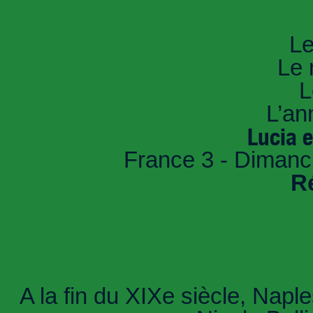
An
Le
Le 
L
L’an
Lucia 
France 3 - Dimanc
R
A la fin du XIXe siècle, Napl