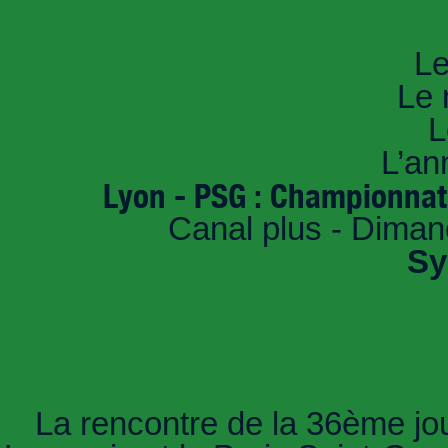
An
Le
Le 
L
L’an
Lyon - PSG : Championnat
Canal plus - Dima
Sy
La rencontre de la 36ème jo