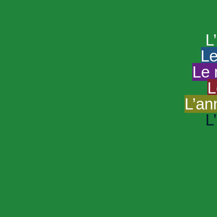
HAND
Le portail du
L
Le
Le 
L
L’an
L
R
Sp