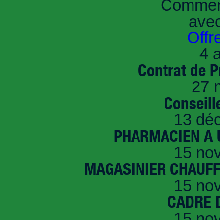
Comment
ave
Offr
4 a
Contrat de P
27 
Conseille
13 dé
PHARMACIEN A U
15 no
MAGASINIER CHAUFFE
15 no
CADRE D
15 no