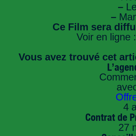
–
Le
–
Marc
Ce Film sera diff
Voir en ligne 
Vous avez trouvé cet artic
L’agen
Comment
ave
Offr
4 a
Contrat de P
27 