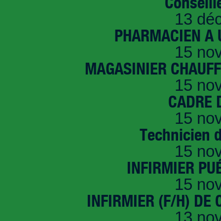
Conseille
13 dé
PHARMACIEN A U
15 no
MAGASINIER CHAUFFE
15 no
CADRE D
15 no
Technicien 
15 no
INFIRMIER PUÉ
15 no
INFIRMIER (F/H) DE
13 no