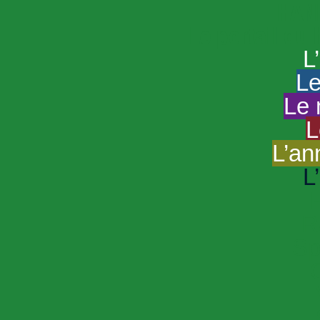
HAND
Le portail du
L
Le
Le 
L
L’an
L
R
Sp