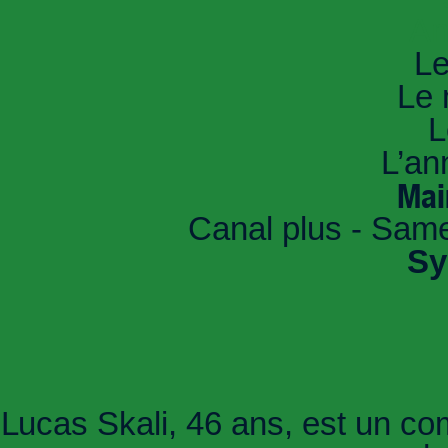
An
Le
Le 
L
L’an
Mai
Canal plus - Sam
Sy
Lucas Skali, 46 ans, est un c