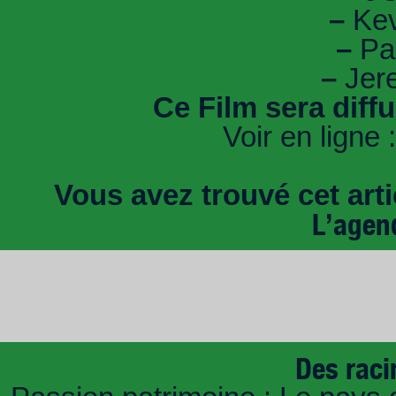
–
Kev
–
Pau
–
Jere
Ce Film sera diff
Voir en ligne 
Vous avez trouvé cet artic
L’agen
Des raci