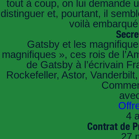
tout à coup, on lui demande un
distinguer et, pourtant, il sem
voilà embarqué,
Secre
Gatsby et les magnifiqu
magnifiques », ces rois de l’A
de Gatsby à l’écrivain Fr
Rockefeller, Astor, Vanderbil
Comment
ave
Offr
4 a
Contrat de P
27 