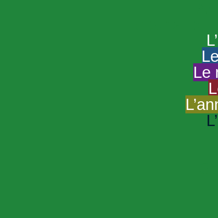
HAND
Le portail du
L
Le
Le 
L
L’an
L
R
Sp