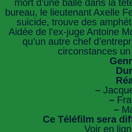
mort d’une balle dans la têt
bureau, le lieutenant Axelle F
suicide, trouve des amphé
Aidée de l’ex-juge Antoine M
qu’un autre chef d’entre
circonstances un
Genr
Dur
Réa
–
Jacque
–
Fran
–
Ma
Ce Téléfilm sera di
Voir en lig