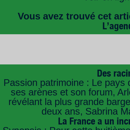
Vous avez trouvé cet artic
L’agen
Des raci
Passion patrimoine : Le pays 
ses arènes et son forum, Ar
révélant la plus grande barg
deux ans, Sabrina Ma
La France a un inc