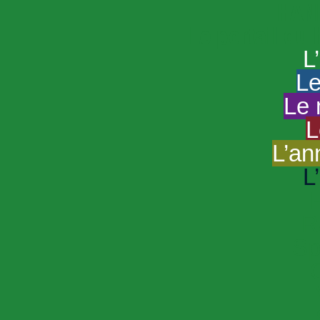
HAND
Le portail du
L
Le
Le 
L
L’an
L
R
Sp