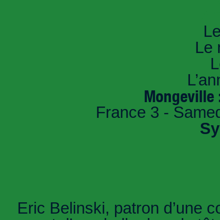
An
Le
Le 
L
L’an
Mongeville 
France 3 - Samed
Sy
Eric Belinski, patron d’une 