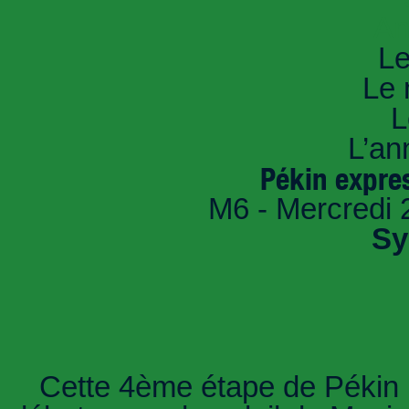
An
Le
Le 
L
L’an
Pékin expres
M6 - Mercredi 
Sy
Cette 4ème étape de Pékin E