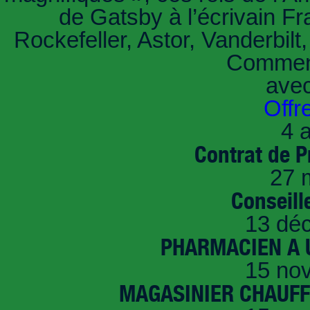
de Gatsby à l’écrivain Fr
Rockefeller, Astor, Vanderbil
Comment
ave
Offr
4 a
Contrat de P
27 
Conseille
13 dé
PHARMACIEN A U
15 no
MAGASINIER CHAUFFE