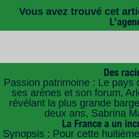
Vous avez trouvé cet artic
L’agen
Des raci
Passion patrimoine : Le pays 
ses arènes et son forum, Ar
révélant la plus grande barg
deux ans, Sabrina Ma
La France a un inc
Synopsis : Pour cette huitième