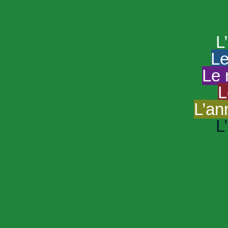
HAND
Le portail du
L
Le
Le 
L
L’an
L
R
Sp