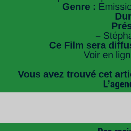
Genre :
Emissio
Dur
Prés
–
Stépha
Ce Film sera diff
Voir en lig
Vous avez trouvé cet artic
L’agen