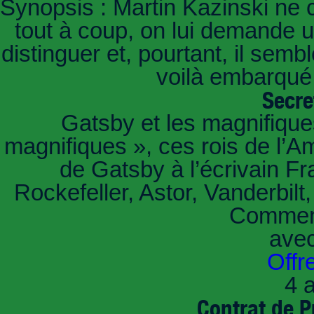
Synopsis : Martin Kazinski ne 
tout à coup, on lui demande un
distinguer et, pourtant, il sem
voilà embarqué,
Secre
Gatsby et les magnifiqu
magnifiques », ces rois de l’A
de Gatsby à l’écrivain Fr
Rockefeller, Astor, Vanderbil
Comment
ave
Offr
4 a
Contrat de P