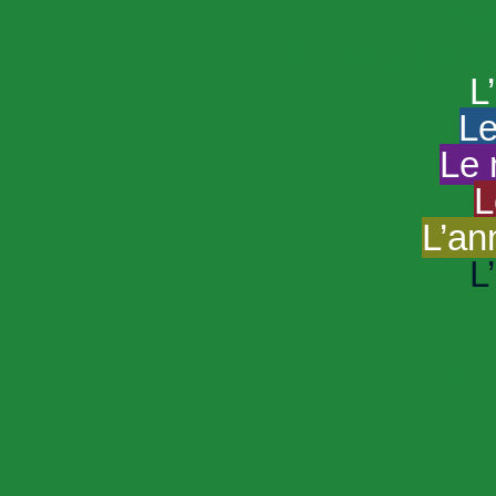
HAND
Le portail du
L
Le
Le 
L
L’an
L
R
Sp