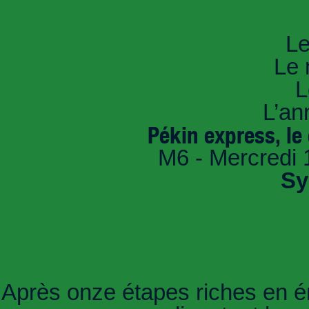
An
Le
Le 
L
L’an
Pékin express, le 
M6 - Mercredi 
Sy
Après onze étapes riches en é