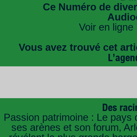
Ce Numéro de diver
Audio
Voir en ligne
Vous avez trouvé cet artic
L’agen
Des raci
Passion patrimoine : Le pays 
ses arènes et son forum, Ar