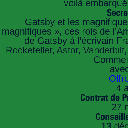
voilà embarqué,
Secre
Gatsby et les magnifiqu
magnifiques », ces rois de l’A
de Gatsby à l’écrivain Fr
Rockefeller, Astor, Vanderbil
Comment
ave
Offr
4 a
Contrat de P
27 
Conseille
13 dé