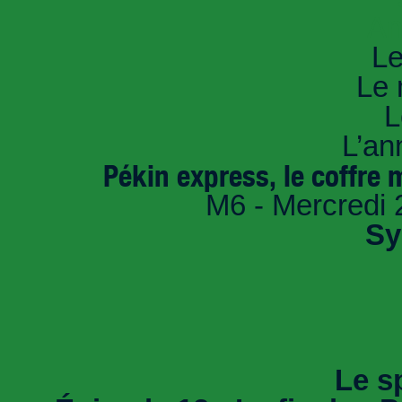
An
Le
Le 
L
L’an
Pékin express, le coffre 
M6 - Mercredi 
Sy
Le sp