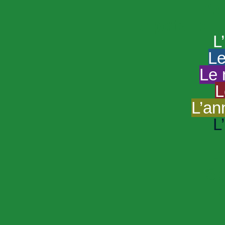
HAND
Le portail du
L
Le
Le 
L
L’an
L
R
Sp