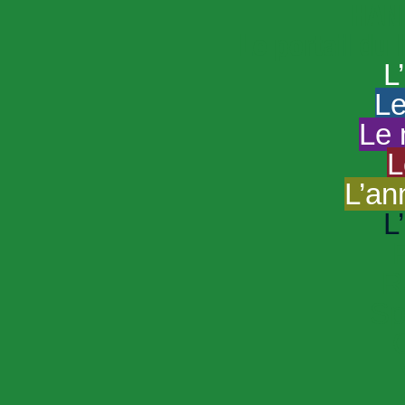
HAND
Le portail du
L
Le
Le 
L
L’an
L
R
Sp