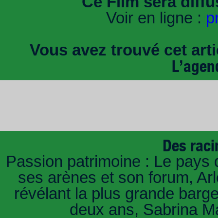
Ce Film sera diff
Voir en ligne :
p
Vous avez trouvé cet artic
L’agen
Des raci
Passion patrimoine : Le pays 
ses arènes et son forum, Ar
révélant la plus grande barg
deux ans, Sabrina Ma