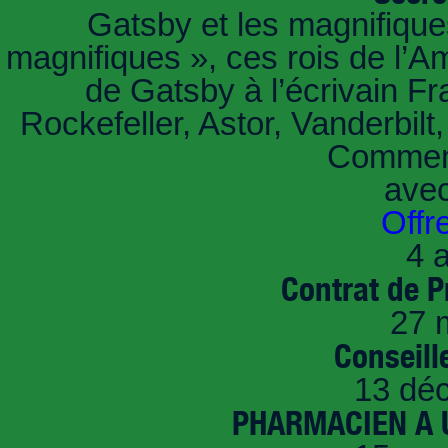
Gatsby et les magnifiqu
magnifiques », ces rois de l’A
de Gatsby à l’écrivain Fr
Rockefeller, Astor, Vanderbil
Comment
ave
Offr
4 a
Contrat de P
27 
Conseille
13 dé
PHARMACIEN A U