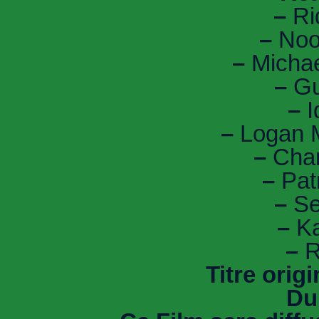
–
Rid
–
Noo
–
Michae
–
Gu
–
I
–
Logan M
–
Char
–
Patr
–
Se
–
Ka
–
R
Titre origi
Du