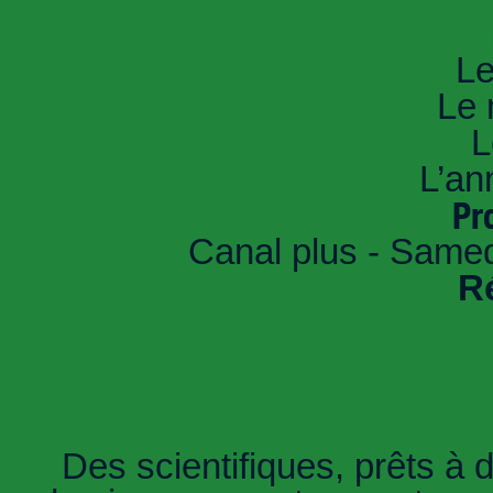
An
Le
Le 
L
L’an
Pr
Canal plus - Samed
R
Des scientifiques, prêts à 