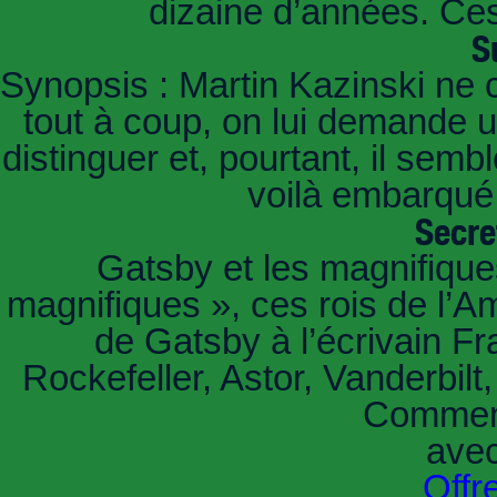
dizaine d’années. Ces
S
Synopsis : Martin Kazinski ne 
tout à coup, on lui demande un
distinguer et, pourtant, il sem
voilà embarqué,
Secre
Gatsby et les magnifiqu
magnifiques », ces rois de l’A
de Gatsby à l’écrivain Fr
Rockefeller, Astor, Vanderbil
Comment
ave
Offr