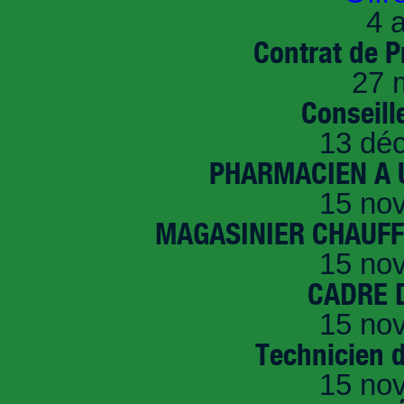
4 a
Contrat de P
27 
Conseille
13 dé
PHARMACIEN A U
15 no
MAGASINIER CHAUFFE
15 no
CADRE D
15 no
Technicien 
15 no