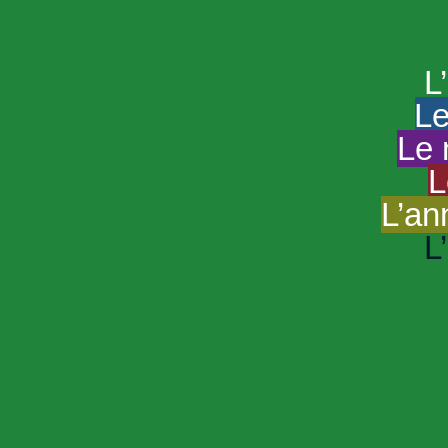
HAND
Le portail du
L
Le
Le 
L
L’an
L
R
Sp