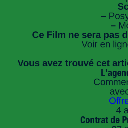
Sc
–
Posy
–
Mo
Ce Film ne sera pas d
Voir en lig
Vous avez trouvé cet artic
L’agen
Comment
ave
Offr
4 a
Contrat de P