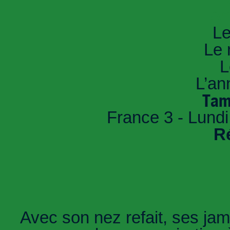
An
Le
Le 
L
L’an
Tam
France 3 - Lundi
R
Avec son nez refait, ses jam