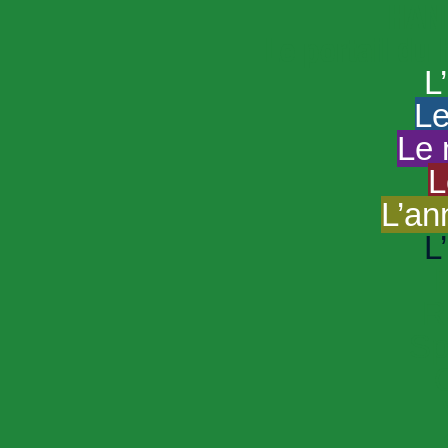
HAND
Le portail du
L
Le
Le 
L
L’an
L
R
Sp