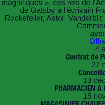
magnifiques », ces rois de l’A
de Gatsby à l’écrivain Fr
Rockefeller, Astor, Vanderbil
Comment
ave
Offr
4 a
Contrat de P
27 
Conseille
13 dé
PHARMACIEN A U
15 no
MAGASINIER CHAUFFE