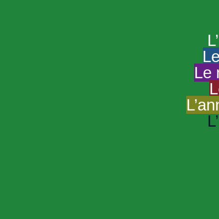
HAND
Le portail du
L
Le
Le 
L
L’an
L
R
Sp