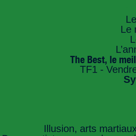
An
Le
Le 
L
L’an
The Best, le meil
TF1 - Vendre
Sy
Illusion, arts martiau