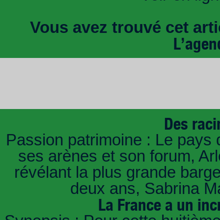
Vous avez trouvé cet artic
L’agen
Des raci
Passion patrimoine : Le pays 
ses arènes et son forum, Ar
révélant la plus grande barg
deux ans, Sabrina Ma
La France a un inc