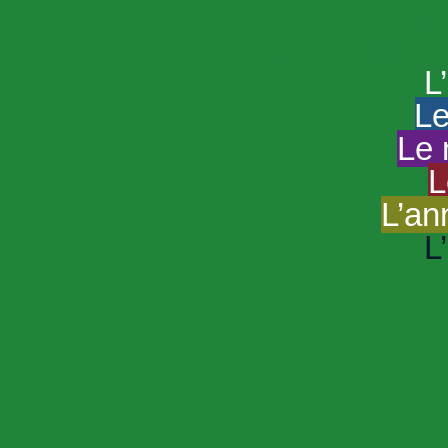
HAND
Le portail du
L
Le
Le 
L
L’an
L
R
Sp