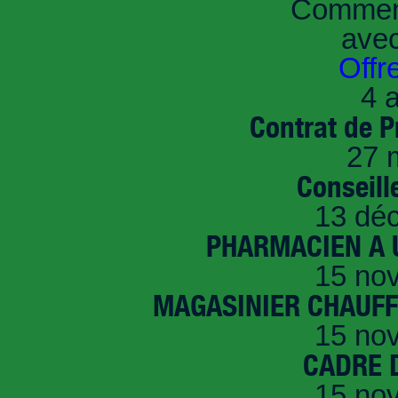
Comment
ave
Offr
4 a
Contrat de P
27 
Conseille
13 dé
PHARMACIEN A U
15 no
MAGASINIER CHAUFFE
15 no
CADRE D
15 no