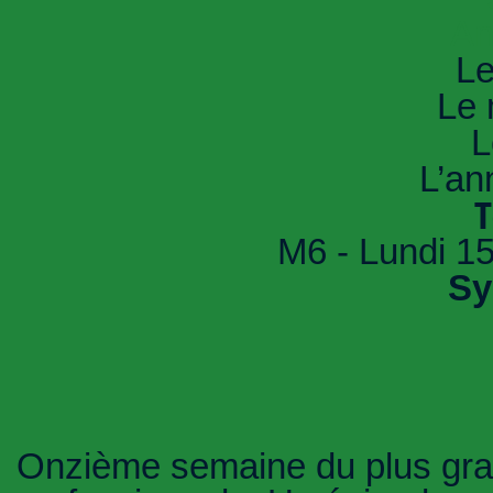
An
Le
Le 
L
L’an
T
M6 - Lundi 15
Sy
Onzième semaine du plus gra