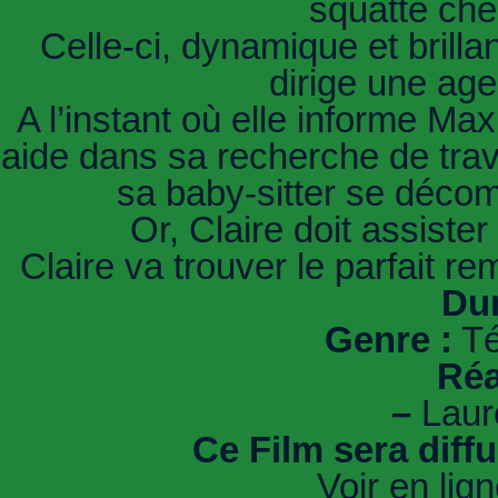
squatte che
Celle-ci, dynamique et brilla
dirige une ag
A l’instant où elle informe Ma
aide dans sa recherche de trava
sa baby-sitter se décom
Or, Claire doit assiste
Claire va trouver le parfait 
Dur
Genre :
Té
Réa
–
Laur
Ce Film sera diff
Voir en lig