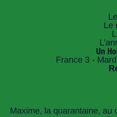
An
Le
Le 
L
L’an
Un Ho
France 3 - Mard
R
Maxime, la quarantaine, au