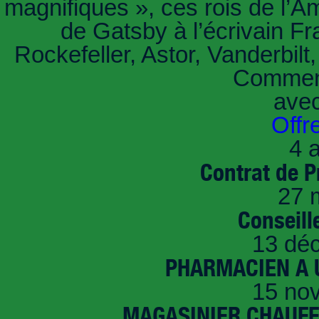
magnifiques », ces rois de l’A
de Gatsby à l’écrivain Fr
Rockefeller, Astor, Vanderbil
Comment
ave
Offr
4 a
Contrat de P
27 
Conseille
13 dé
PHARMACIEN A U
15 no
MAGASINIER CHAUFFE