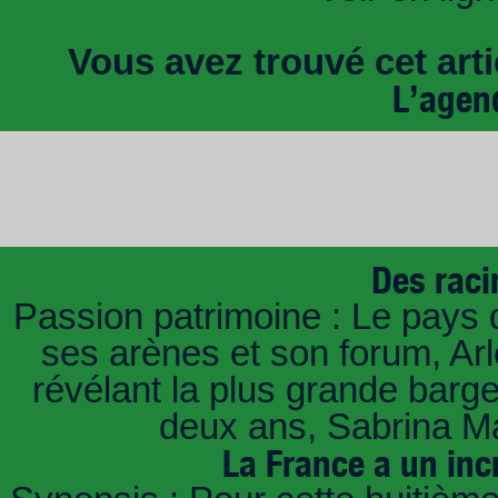
Vous avez trouvé cet artic
L’agen
Des raci
Passion patrimoine : Le pays 
ses arènes et son forum, Ar
révélant la plus grande barg
deux ans, Sabrina Ma
La France a un inc