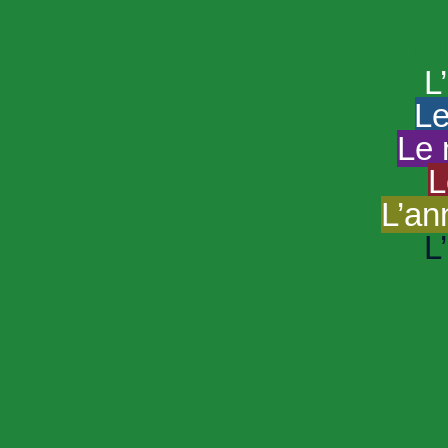
HAND
Le portail du
L
Le
Le 
L
L’an
L
R
Sp