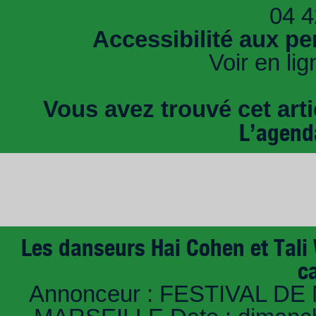
04 4
Accessibilité aux pe
Voir en lig
Vous avez trouvé cet artic
L’agend
Les danseurs Hai Cohen et Tali
c
Annonceur : FESTIVAL DE 