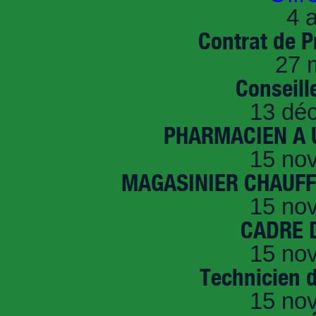
4 a
Contrat de P
27 
Conseille
13 dé
PHARMACIEN A U
15 no
MAGASINIER CHAUFFE
15 no
CADRE D
15 no
Technicien 
15 no