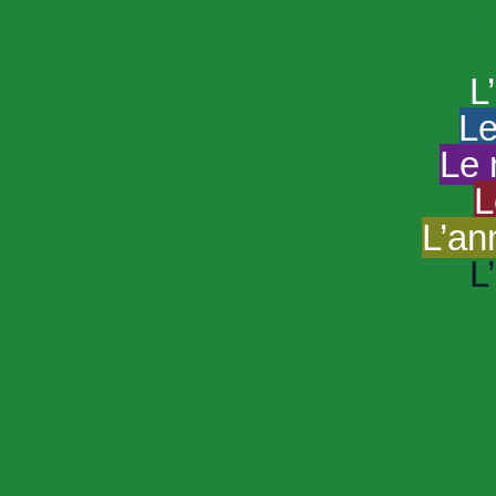
HAND
Le portail du
L
Le
Le 
L
L’an
L
R
Sp