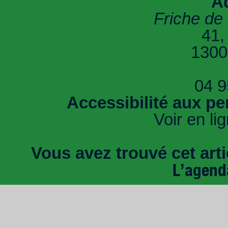
A
Friche de 
41,
1300
04 9
Accessibilité aux pe
Voir en li
Vous avez trouvé cet artic
L’agend