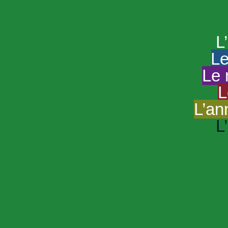
HAND
Le portail du
L
Le
Le 
L
L’an
L
R
Sp