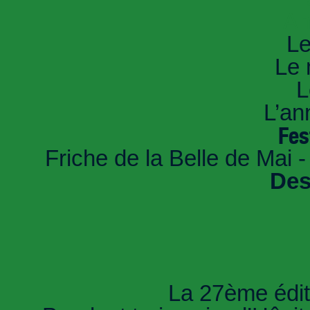
An
Le
Le 
L
L’an
Fes
Friche de la Belle de Mai -
Des
La 27ème éditi