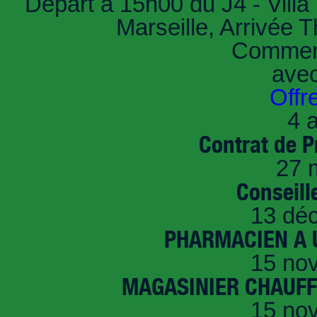
Départ à 15h00 du J4 - Villa 
Marseille, Arrivée 
Comment
ave
Offr
4 a
Contrat de P
27 
Conseille
13 dé
PHARMACIEN A U
15 no
MAGASINIER CHAUFFE
15 no