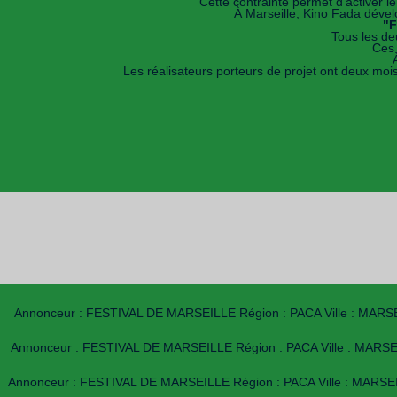
Cette contrainte permet d’activer l
À Marseille, Kino Fada dévelo
"F
Tous les de
Ces 
Les réalisateurs porteurs de projet ont deux mois 
Annonceur : FESTIVAL DE MARSEILLE Région : PACA Ville : MARSEILL
Annonceur : FESTIVAL DE MARSEILLE Région : PACA Ville : MARSEILLE 
Annonceur : FESTIVAL DE MARSEILLE Région : PACA Ville : MARSEILLE