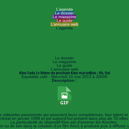
HANDImarseille
Le portail du handicap à Marseille
L’agenda
Le dossier
Le magazine
Le guide
L’annuaire web
L’agenda
Forums
Radio TV
Spectacles
Cinéma
Visites
Sports
Animations
Le dossier
Le magazine
Le guide
L’annuaire web
Kino Fada Le thème du prochain Kino marseillais : Ah, Oui
Equitable café - Mercredi 15 mai 2013 à 20h00
Description :
 vidéastes passionnés qui associent leurs compétences, leur talent et 
tréal en janvier 1999 et est aujourd’hui présent dans plus de 70 villes 
La particularité du dispositif Kino est d’amener les Kinoïtes :
s ou de loin dans la création d’un film Kino) à produire puis à diffuser u