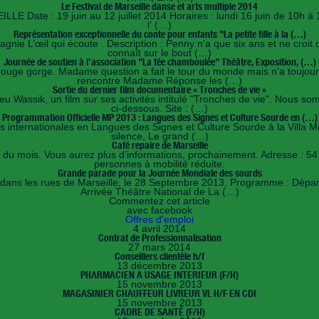
Le Festival de Marseille danse et arts multiple 2014
 Date : 19 juin au 12 juillet 2014 Horaires : lundi 16 juin de 10h à 
l’ (…)
Représentation exceptionnelle du conte pour enfants "La petite fille à la (…)
agnie L’œil qui écoute . Description : Penny n’a que six ans et ne croit
connaît sur le bout (…)
Journée de soutien à l’association "La fée chamboulée" Théâtre, Exposition, (…)
ouge gorge. Madame question a fait le tour du monde mais n’a toujours
rencontre Madame Réponse les (…)
Sortie du dernier film documentaire « Tronches de vie »
hieu Wassik, un film sur ses activités intitulé "Tronches de vie". Nous s
ci-dessous. Site : (…)
Programmation Officielle MP 2013 : Langues des Signes et Culture Sourde en (…)
s internationales en Langues des Signes et Culture Sourde à la Villa 
silence, Le grand (…)
Café repaire de Marseille
i du mois. Vous aurez plus d’informations, prochainement. Adresse : 54
personnes à mobilité réduite.
Grande parade pour la Journée Mondiale des sourds
ans les rues de Marseille, le 28 Septembre 2013, Programme : Départ à
Arrivée Théâtre National de La (…)
Commentez cet article
avec facebook
Offres d'emploi
4 avril 2014
Contrat de Professionnalisation
27 mars 2014
Conseillers clientèle h/f
13 décembre 2013
PHARMACIEN A USAGE INTERIEUR (F/H)
15 novembre 2013
MAGASINIER CHAUFFEUR LIVREUR VL H/F EN CDI
15 novembre 2013
CADRE DE SANTÉ (F/H)