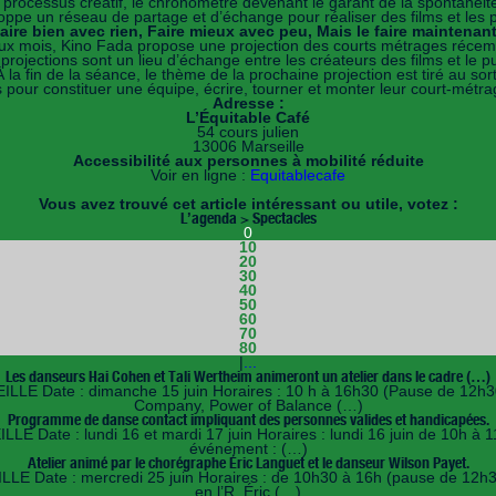
e processus créatif, le chronomètre devenant le garant de la spontanéité 
ppe un réseau de partage et d’échange pour réaliser des films et les pr
aire bien avec rien, Faire mieux avec peu, Mais le faire maintenant
ux mois, Kino Fada propose une projection des courts métrages réce
projections sont un lieu d’échange entre les créateurs des films et le pu
À la fin de la séance, le thème de la prochaine projection est tiré au sort
pour constituer une équipe, écrire, tourner et monter leur court-métrage
Adresse :
L’Équitable Café
54 cours julien
13006 Marseille
Accessibilité aux personnes à mobilité réduite
Voir en ligne :
Equitablecafe
Vous avez trouvé cet article intéressant ou utile, votez :
L’agenda > Spectacles
0
10
20
30
40
50
60
70
80
|
...
Les danseurs Hai Cohen et Tali Wertheim animeront un atelier dans le cadre (…)
E Date : dimanche 15 juin Horaires : 10 h à 16h30 (Pause de 12h30 à
Company, Power of Balance (…)
Programme de danse contact impliquant des personnes valides et handicapées.
Date : lundi 16 et mardi 17 juin Horaires : lundi 16 juin de 10h à 11
événement : (…)
Atelier animé par le chorégraphe Éric Languet et le danseur Wilson Payet.
 Date : mercredi 25 juin Horaires : de 10h30 à 16h (pause de 12h30 
en l’R, Éric (…)