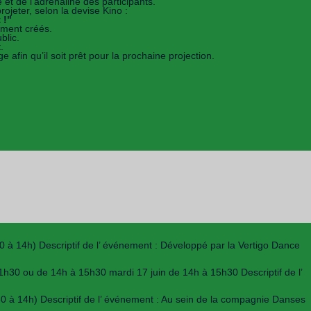
et de l’adrénaline des participants.
ojeter, selon la devise Kino :
 !"
mment créés.
blic.
.
 afin qu’il soit prêt pour la prochaine projection.
 14h) Descriptif de l’ événement : Développé par la Vertigo Dance
h30 ou de 14h à 15h30 mardi 17 juin de 14h à 15h30 Descriptif de l’
à 14h) Descriptif de l’ événement : Au sein de la compagnie Danses