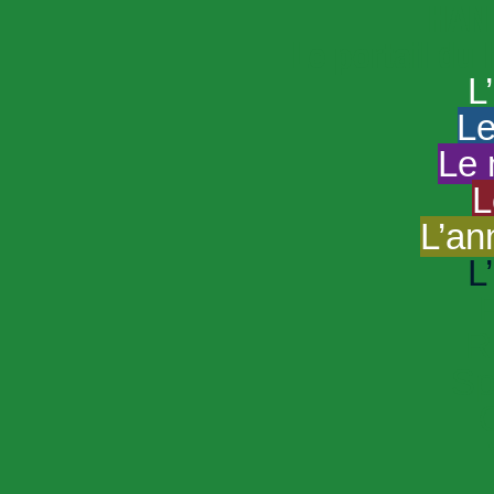
HAND
Le portail du
L
Le
Le 
L
L’an
L
R
Sp