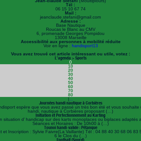
Jean-claude Stefani
(Moultiploufs)
Tél :
06 15 10 67 74
Mail :
jeanclaude.stefani@gmail.com
Adresse :
Base Nautique
Roucas le Blanc au CMV
6, promenade Georges Pompidou
13008 Marseille
Accessibilité aux personnes à mobilité réduite
Voir en ligne :
handisport13
Vous avez trouvé cet article intéressant ou utile, votez :
L’agenda > Sports
0
10
20
30
40
50
60
70
80
|
...
Journées handi nautique à Corbières
port espère que vous avez passé un très bon été et vous souhaite une
handi, nautique à Corbières proposant (…)
Initiation et Perfectionnement au Karting
en situation d’ handicap sur des karts monoplaces ou biplaces adaptés
Séances et Horaires : De 10h00 à (…)
Tounoi handi-valide : Pétanque
 et Inscription : Sylvie Faivre(La Vaillante) Tél : 04 88 40 30 68 06 8
6 le Clos du (…)
Football (Sourd)