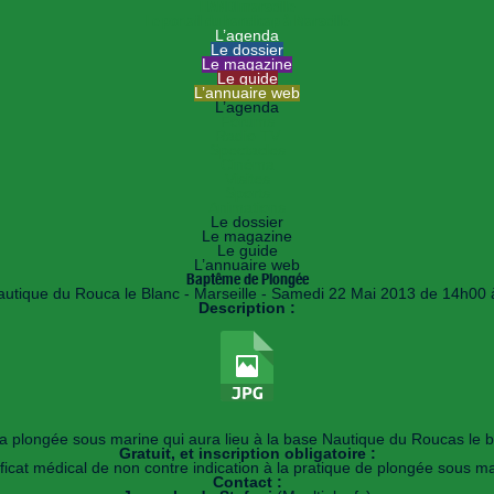
HANDImarseille
Le portail du handicap à Marseille
L’agenda
Le dossier
Le magazine
Le guide
L’annuaire web
L’agenda
Forums
Radio TV
Spectacles
Cinéma
Visites
Sports
Animations
Le dossier
Le magazine
Le guide
L’annuaire web
Baptême de Plongée
utique du Rouca le Blanc - Marseille - Samedi 22 Mai 2013 de 14h00
Description :
a plongée sous marine qui aura lieu à la base Nautique du Roucas le b
Gratuit, et inscription obligatoire :
ificat médical de non contre indication à la pratique de plongée sous ma
Contact :