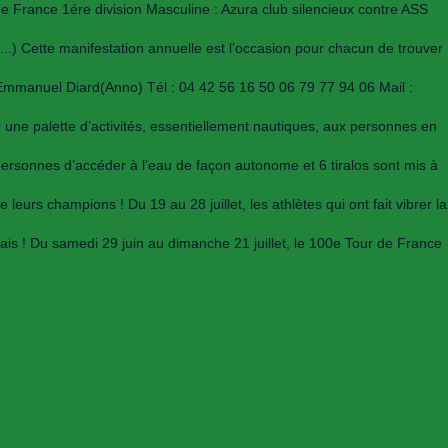
 France 1ére division Masculine : Azura club silencieux contre ASS
...) Cette manifestation annuelle est l’occasion pour chacun de trouver
n : Emmanuel Diard(Anno) Tél : 04 42 56 16 50 06 79 77 94 06 Mail :
rir une palette d’activités, essentiellement nautiques, aux personnes en
personnes d’accéder à l’eau de façon autonome et 6 tiralos sont mis à
eurs champions ! Du 19 au 28 juillet, les athlètes qui ont fait vibrer la
llais ! Du samedi 29 juin au dimanche 21 juillet, le 100e Tour de France