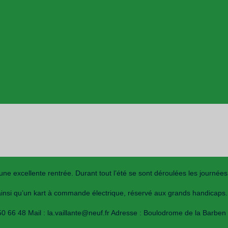
 excellente rentrée. Durant tout l’été se sont déroulées les journées
 ainsi qu’un kart à commande électrique, réservé aux grands handicaps.
3 50 66 48 Mail : la.vaillante@neuf.fr Adresse : Boulodrome de la Barben