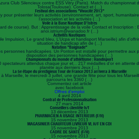
ura Club Silencieux contre ESS Vitry (Paris). Match du championnat de
Tolosa(Toulouse). Contact et (…)
Festival des associations "Vivacité 2013"
 pour présenter leurs activités (environnement, art, sport, humanitaire
l’association et les activités (…)
Voile à la Base Nautique D’Istres
llard de course). But : Apprentissage de la voile Contact et Inscriptio
anoi.istrium@wanadoo.fr (…)
Activités Nautiques
oile Impulsion, Le grand bleu, L’Ucpa et handisport Marseille) afin d’off
situation de handicap afin de (…)
Natation "Baignade"
 les personnes handicapées. Un Ponton est installé pour permettre aux 
disposition des personnes handicapées (…)
Championnats du monde d’athlétisme : Handisport
pectateurs attendus chaque jour et... 217 médailles d’or en attente de l
planète aux derniers Jeux (…)
La 5e étape du prestigieux Tour de France 2013 arrivera à Marseille
 Marseille, le mercredi 3 juillet, une grande fête pour tous les Marsei
parcourra les 3360 (…)
Commentez cet article
avec facebook
Offres d'emploi
4 avril 2014
Contrat de Professionnalisation
27 mars 2014
Conseillers clientèle h/f
13 décembre 2013
PHARMACIEN A USAGE INTERIEUR (F/H)
15 novembre 2013
MAGASINIER CHAUFFEUR LIVREUR VL H/F EN CDI
15 novembre 2013
CADRE DE SANTÉ (F/H)
15 novembre 2013